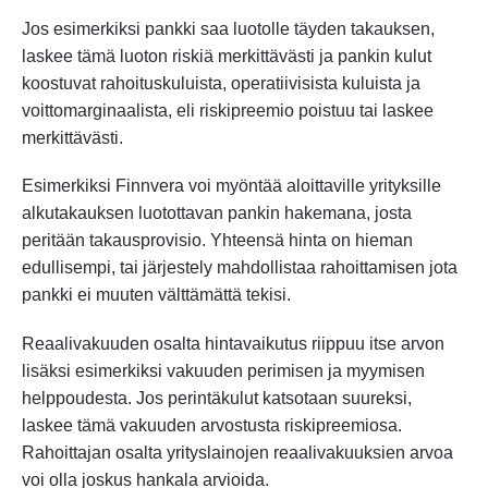
Jos esimerkiksi pankki saa luotolle täyden takauksen,
laskee tämä luoton riskiä merkittävästi ja pankin kulut
koostuvat rahoituskuluista, operatiivisista kuluista ja
voittomarginaalista, eli riskipreemio poistuu tai laskee
merkittävästi.
Esimerkiksi Finnvera voi myöntää aloittaville yrityksille
alkutakauksen luotottavan pankin hakemana, josta
peritään takausprovisio. Yhteensä hinta on hieman
edullisempi, tai järjestely mahdollistaa rahoittamisen jota
pankki ei muuten välttämättä tekisi.
Reaalivakuuden osalta hintavaikutus riippuu itse arvon
lisäksi esimerkiksi vakuuden perimisen ja myymisen
helppoudesta. Jos perintäkulut katsotaan suureksi,
laskee tämä vakuuden arvostusta riskipreemiosa.
Rahoittajan osalta yrityslainojen reaalivakuuksien arvoa
voi olla joskus hankala arvioida.