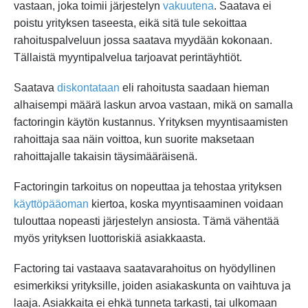
vastaan, joka toimii järjestelyn
vakuutena
. Saatava ei
poistu yrityksen taseesta, eikä sitä tule sekoittaa
rahoituspalveluun jossa saatava myydään kokonaan.
Tällaistä myyntipalvelua tarjoavat perintäyhtiöt.
Saatava
diskontataan
eli rahoitusta saadaan hieman
alhaisempi määrä laskun arvoa vastaan, mikä on samalla
factoringin käytön kustannus. Yrityksen myyntisaamisten
rahoittaja saa näin voittoa, kun suorite maksetaan
rahoittajalle takaisin täysimääräisenä.
Factoringin tarkoitus on nopeuttaa ja tehostaa yrityksen
käyttöpääoman
kiertoa, koska myyntisaaminen voidaan
tulouttaa nopeasti järjestelyn ansiosta. Tämä vähentää
myös yrityksen luottoriskiä asiakkaasta.
Factoring tai vastaava saatavarahoitus on hyödyllinen
esimerkiksi yrityksille, joiden asiakaskunta on vaihtuva ja
laaja. Asiakkaita ei ehkä tunneta tarkasti, tai ulkomaan