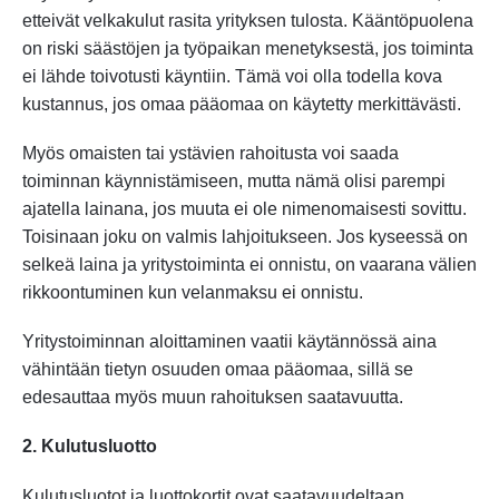
etteivät velkakulut rasita yrityksen tulosta. Kääntöpuolena
on riski säästöjen ja työpaikan menetyksestä, jos toiminta
ei lähde toivotusti käyntiin. Tämä voi olla todella kova
kustannus, jos omaa pääomaa on käytetty merkittävästi.
Myös omaisten tai ystävien rahoitusta voi saada
toiminnan käynnistämiseen, mutta nämä olisi parempi
ajatella lainana, jos muuta ei ole nimenomaisesti sovittu.
Toisinaan joku on valmis lahjoitukseen. Jos kyseessä on
selkeä laina ja yritystoiminta ei onnistu, on vaarana välien
rikkoontuminen kun velanmaksu ei onnistu.
Yritystoiminnan aloittaminen vaatii käytännössä aina
vähintään tietyn osuuden omaa pääomaa, sillä se
edesauttaa myös muun rahoituksen saatavuutta.
2. Kulutusluotto
Kulutusluotot ja luottokortit ovat saatavuudeltaan