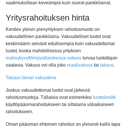
vaatimuksiltaan keveämpiä kuin suorat pankkilainat.
Yritysrahoituksen hinta
Kenties yleisin pienyrityksen rahoitusmuoto on
vakuudellinen pankkilaina. Vakuudelliset luotot ovat
keskimäärin selvästi edullisempia kuin vakuudettomat
luotot, koska mahdollisessa yrityksen
maksukyvyttömyystilanteessa
vakuus
turvaa luotottajan
saatavia. Vakuus voi olla joko
reaalivakuus
tai
takaus
.
Takaus lainan vakuutena
Joskus vakuudettomat luotot ovat järkeviä
rahoitusmuotoja. Tällaisia ovat esimerkiksi
luottolimiitti
käyttöpääomarahoitukseen tai siltalaina väliaikaiseen
rahoitukseen.
Oman pääoman ehtoinen rahoitus on yleisesti kallis tapa