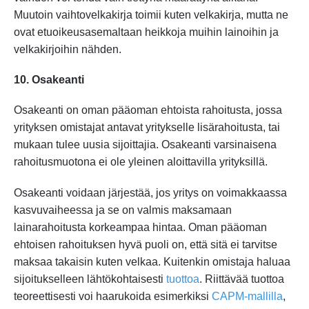
Muutoin vaihtovelkakirja toimii kuten velkakirja, mutta ne
ovat etuoikeusasemaltaan heikkoja muihin lainoihin ja
velkakirjoihin nähden.
10. Osakeanti
Osakeanti on oman pääoman ehtoista rahoitusta, jossa
yrityksen omistajat antavat yritykselle lisärahoitusta, tai
mukaan tulee uusia sijoittajia. Osakeanti varsinaisena
rahoitusmuotona ei ole yleinen aloittavilla yrityksillä.
Osakeanti voidaan järjestää, jos yritys on voimakkaassa
kasvuvaiheessa ja se on valmis maksamaan
lainarahoitusta korkeampaa hintaa. Oman pääoman
ehtoisen rahoituksen hyvä puoli on, että sitä ei tarvitse
maksaa takaisin kuten velkaa. Kuitenkin omistaja haluaa
sijoitukselleen lähtökohtaisesti
tuottoa
. Riittävää tuottoa
teoreettisesti voi haarukoida esimerkiksi
CAPM-mallilla
,