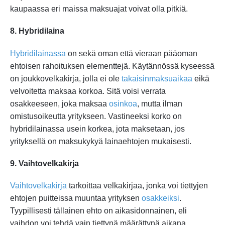
kaupaassa eri maissa maksuajat voivat olla pitkiä.
8. Hybridilaina
Hybridilainassa
on sekä oman että vieraan pääoman
ehtoisen rahoituksen elementtejä. Käytännössä kyseessä
on joukkovelkakirja, jolla ei ole
takaisinmaksuaikaa
eikä
velvoitetta maksaa korkoa. Sitä voisi verrata
osakkeeseen, joka maksaa
osinkoa
, mutta ilman
omistusoikeutta yritykseen. Vastineeksi korko on
hybridilainassa usein korkea, jota maksetaan, jos
yrityksellä on maksukykyä lainaehtojen mukaisesti.
9. Vaihtovelkakirja
Vaihtovelkakirja
tarkoittaa velkakirjaa, jonka voi tiettyjen
ehtojen puitteissa muuntaa yrityksen
osakkeiksi
.
Tyypillisesti tällainen ehto on aikasidonnainen, eli
vaihdon voi tehdä vain tiettynä määrättynä aikana.