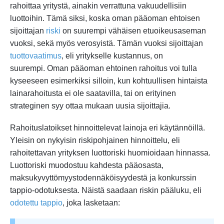
rahoittaa yritystä, ainakin verrattuna vakuudellisiin
luottoihin. Tämä siksi, koska oman pääoman ehtoisen
sijoittajan
riski
on suurempi vähäisen etuoikeusaseman
vuoksi, sekä myös verosyistä. Tämän vuoksi sijoittajan
tuottovaatimus
, eli yritykselle kustannus, on
suurempi. Oman pääoman ehtoinen rahoitus voi tulla
kyseeseen esimerkiksi silloin, kun kohtuullisen hintaista
lainarahoitusta ei ole saatavilla, tai on erityinen
strateginen syy ottaa mukaan uusia sijoittajia.
Rahoituslatoikset hinnoittelevat lainoja eri käytännöillä.
Yleisin on nykyisin riskipohjainen hinnoittelu, eli
rahoitettavan yrityksen luottoriski huomioidaan hinnassa.
Luottoriski muodostuu kahdesta pääosasta,
maksukyvyttömyystodennäköisyydestä ja konkurssin
tappio-odotuksesta. Näistä saadaan riskin pääluku, eli
odotettu tappio
, joka lasketaan: