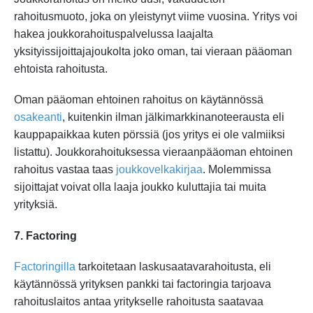
rahoitusmuoto, joka on yleistynyt viime vuosina. Yritys voi
hakea joukkorahoituspalvelussa laajalta
yksityissijoittajajoukolta joko oman, tai vieraan pääoman
ehtoista rahoitusta.
Oman pääoman ehtoinen rahoitus on käytännössä
osakeanti
, kuitenkin ilman jälkimarkkinanoteerausta eli
kauppapaikkaa kuten pörssiä (jos yritys ei ole valmiiksi
listattu). Joukkorahoituksessa vieraanpääoman ehtoinen
rahoitus vastaa taas
joukkovelkakirjaa
. Molemmissa
sijoittajat voivat olla laaja joukko kuluttajia tai muita
yrityksiä.
7. Factoring
Factoringilla
tarkoitetaan laskusaatavarahoitusta, eli
käytännössä yrityksen pankki tai factoringia tarjoava
rahoituslaitos antaa yritykselle rahoitusta saatavaa