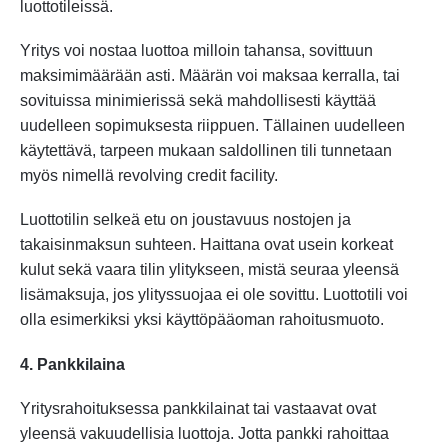
luottotileissä.
Yritys voi nostaa luottoa milloin tahansa, sovittuun
maksimimäärään asti. Määrän voi maksaa kerralla, tai
sovituissa minimierissä sekä mahdollisesti käyttää
uudelleen sopimuksesta riippuen. Tällainen uudelleen
käytettävä, tarpeen mukaan saldollinen tili tunnetaan
myös nimellä revolving credit facility.
Luottotilin selkeä etu on joustavuus nostojen ja
takaisinmaksun suhteen. Haittana ovat usein korkeat
kulut sekä vaara tilin ylitykseen, mistä seuraa yleensä
lisämaksuja, jos ylityssuojaa ei ole sovittu. Luottotili voi
olla esimerkiksi yksi käyttöpääoman rahoitusmuoto.
4. Pankkilaina
Yritysrahoituksessa pankkilainat tai vastaavat ovat
yleensä vakuudellisia luottoja. Jotta pankki rahoittaa