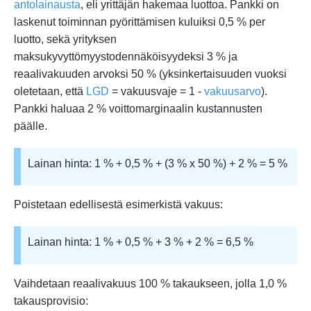
antolainausta
, eli yrittäjän hakemaa luottoa. Pankki on
laskenut toiminnan pyörittämisen kuluiksi 0,5 % per
luotto, sekä yrityksen
maksukyvyttömyystodennäköisyydeksi 3 % ja
reaalivakuuden arvoksi 50 % (yksinkertaisuuden vuoksi
oletetaan, että
LGD
= vakuusvaje = 1 -
vakuusarvo
).
Pankki haluaa 2 % voittomarginaalin kustannusten
päälle.
Lainan hinta: 1 % + 0,5 % + (3 % x 50 %) + 2 % = 5 %
Poistetaan edellisestä esimerkistä vakuus:
Lainan hinta: 1 % + 0,5 % + 3 % + 2 % = 6,5 %
Vaihdetaan reaalivakuus 100 % takaukseen, jolla 1,0 %
takausprovisio: