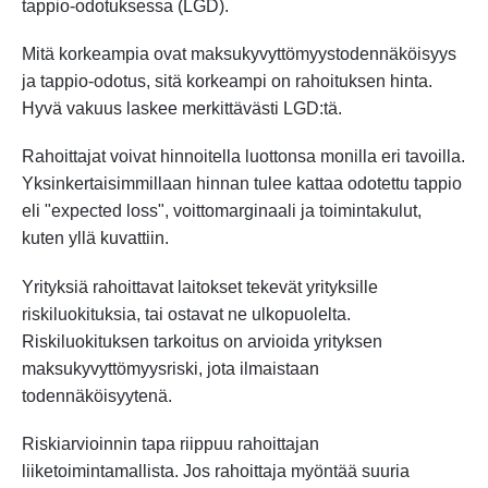
tappio-odotuksessa (LGD).
Mitä korkeampia ovat maksukyvyttömyystodennäköisyys
ja tappio-odotus, sitä korkeampi on rahoituksen hinta.
Hyvä vakuus laskee merkittävästi LGD:tä.
Rahoittajat voivat hinnoitella luottonsa monilla eri tavoilla.
Yksinkertaisimmillaan hinnan tulee kattaa odotettu tappio
eli "expected loss", voittomarginaali ja toimintakulut,
kuten yllä kuvattiin.
Yrityksiä rahoittavat laitokset tekevät yrityksille
riskiluokituksia, tai ostavat ne ulkopuolelta.
Riskiluokituksen tarkoitus on arvioida yrityksen
maksukyvyttömyysriski, jota ilmaistaan
todennäköisyytenä.
Riskiarvioinnin tapa riippuu rahoittajan
liiketoimintamallista. Jos rahoittaja myöntää suuria