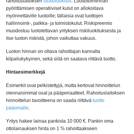
rahoituslaitoksen
luottoluokitus
. Luottotoiminnan
pyörittämisen operatiiviset kulut on allokoitava
myönnettäville luotoille; tällaisia ovat luottojen
hallinnointi-, palkka- ja toimistokulut. Riskipreemio
muodostuu luototettavan yrityksen riskiluokituksesta ja
itse luoton riskistä, johon vaikuttaa vakuus.
Luoton hinnan on oltava rahoittajan kannalta
kilpailukykyinen, sekä siitä on saatava riittävä tuotto.
Hintaesimerkkejä
Esimerkit ovat pelkistettyjä, mutta kertovat hinnoittelun
olennaisimmat osat ja pääperiaatteet. Rahoituslaitoksen
hinnoittelun tavoitteena on saada riittävä
tuotto
pääomalle
.
Yritys hakee lainaa pankista 10 000 €. Pankin oma
ottolainauksen hinta on 1 % rahoittaakseen