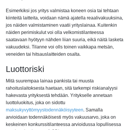
Esimerkiksi jos yritys valmistaa koneen osia tai tehtaan
kiinteitä laitteita, voidaan nämä ajatella reaalivakuuksina,
jos näiden valmistaminen vaatii yrityslainaa. Kuitenkin
näiden perimiskulut voi olla velkomistilanteessa
saatavaan hyötyyn nähden liian suuria, eikä näitä lasketa
vakuudeksi. Tilanne voi olls toinen vaikkapa metsän,
veneiden tai hitsauslaitteiden osalta.
Luottoriski
Mitä suurempaa lainaa pankista tai muusta
rahoituslaitoksesta haetaan, sitä tarkempi riskianalyysi
hakevasta yrityksestä tehdään. Yritykselle annetaan
luottoluokitus, joka on sidottu
maksukyvyttömyystodennäköisyyteen
. Samalla
arvioidaan todennäköisesti myös vakuusarvo, joka on
keskeinen konkurssitilanteessa arvioidussa lopullisessa