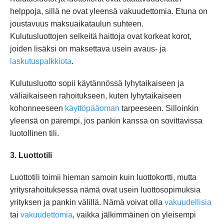
helppoja, sillä ne ovat yleensä vakuudettomia. Etuna on
joustavuus maksuaikataulun suhteen.
Kulutusluottojen selkeitä haittoja ovat korkeat korot,
joiden lisäksi on maksettava usein avaus- ja
laskutuspalkkiota
.
Kulutusluotto sopii käytännössä lyhytaikaiseen ja
väliaikaiseen rahoitukseen, kuten lyhytaikaiseen
kohonneeseen
käyttöpääoman
tarpeeseen. Silloinkin
yleensä on parempi, jos pankin kanssa on sovittavissa
luotollinen tili.
3. Luottotili
Luottotili toimii hieman samoin kuin luottokortti, mutta
yritysrahoituksessa nämä ovat usein luottosopimuksia
yrityksen ja pankin välillä. Nämä voivat olla
vakuudellisia
tai
vakuudettomia
, vaikka jälkimmäinen on yleisempi