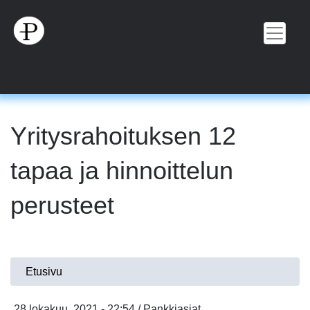
Hyppää
pääsisältöön
Yritysrahoituksen 12
tapaa ja hinnoittelun
perusteet
Olet
Etusivu
täällä
28 lokakuu, 2021 - 22:54 / Pankkiasiat