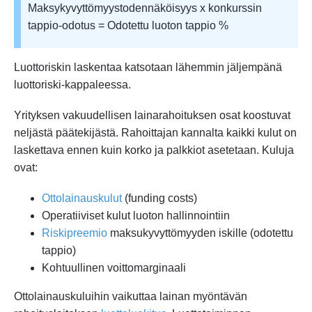
Maksykyvyttömyystodennäköisyys x konkurssin
tappio-odotus = Odotettu luoton tappio %
Luottoriskin laskentaa katsotaan lähemmin jäljempänä
luottoriski-kappaleessa.
Yrityksen vakuudellisen lainarahoituksen osat koostuvat
neljästä päätekijästä. Rahoittajan kannalta kaikki kulut on
laskettava ennen kuin korko ja palkkiot asetetaan. Kuluja
ovat:
Ottolainauskulut
(funding costs)
Operatiiviset kulut luoton hallinnointiin
Riskipreemio
maksukyvyttömyyden iskille (odotettu
tappio)
Kohtuullinen voittomarginaali
Ottolainauskuluihin vaikuttaa lainan myöntävän