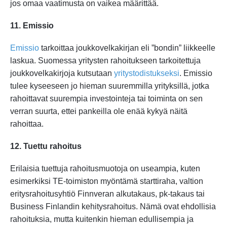
jos omaa vaatimusta on vaikea määrittää.
11. Emissio
Emissio
tarkoittaa joukkovelkakirjan eli ”bondin” liikkeelle
laskua. Suomessa yritysten rahoitukseen tarkoitettuja
joukkovelkakirjoja kutsutaan
yritystodistukseksi
. Emissio
tulee kyseeseen jo hieman suuremmilla yrityksillä, jotka
rahoittavat suurempia investointeja tai toiminta on sen
verran suurta, ettei pankeilla ole enää kykyä näitä
rahoittaa.
12. Tuettu rahoitus
Erilaisia tuettuja rahoitusmuotoja on useampia, kuten
esimerkiksi TE-toimiston myöntämä starttiraha, valtion
eritysrahoitusyhtiö Finnveran alkutakaus, pk-takaus tai
Business Finlandin kehitysrahoitus. Nämä ovat ehdollisia
rahoituksia, mutta kuitenkin hieman edullisempia ja