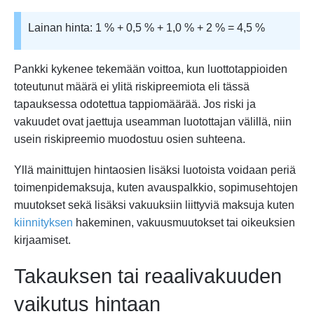
Lainan hinta: 1 % + 0,5 % + 1,0 % + 2 % = 4,5 %
Pankki kykenee tekemään voittoa, kun luottotappioiden
toteutunut määrä ei ylitä riskipreemiota eli tässä
tapauksessa odotettua tappiomäärää. Jos riski ja
vakuudet ovat jaettuja useamman luotottajan välillä, niin
usein riskipreemio muodostuu osien suhteena.
Yllä mainittujen hintaosien lisäksi luotoista voidaan periä
toimenpidemaksuja, kuten avauspalkkio, sopimusehtojen
muutokset sekä lisäksi vakuuksiin liittyviä maksuja kuten
kiinnityksen
hakeminen, vakuusmuutokset tai oikeuksien
kirjaamiset.
Takauksen tai reaalivakuuden
vaikutus hintaan