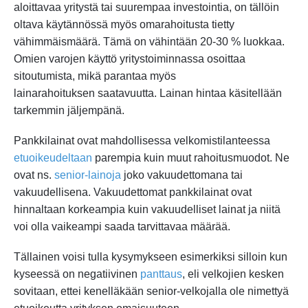
aloittavaa yritystä tai suurempaa investointia, on tällöin
oltava käytännössä myös omarahoitusta tietty
vähimmäismäärä. Tämä on vähintään 20-30 % luokkaa.
Omien varojen käyttö yritystoiminnassa osoittaa
sitoutumista, mikä parantaa myös
lainarahoituksen saatavuutta. Lainan hintaa käsitellään
tarkemmin jäljempänä.
Pankkilainat ovat mahdollisessa velkomistilanteessa
etuoikeudeltaan
parempia kuin muut rahoitusmuodot. Ne
ovat ns.
senior-lainoja
joko vakuudettomana tai
vakuudellisena. Vakuudettomat pankkilainat ovat
hinnaltaan korkeampia kuin vakuudelliset lainat ja niitä
voi olla vaikeampi saada tarvittavaa määrää.
Tällainen voisi tulla kysymykseen esimerkiksi silloin kun
kyseessä on negatiivinen
panttaus
, eli velkojien kesken
sovitaan, ettei kenelläkään senior-velkojalla ole nimettyä