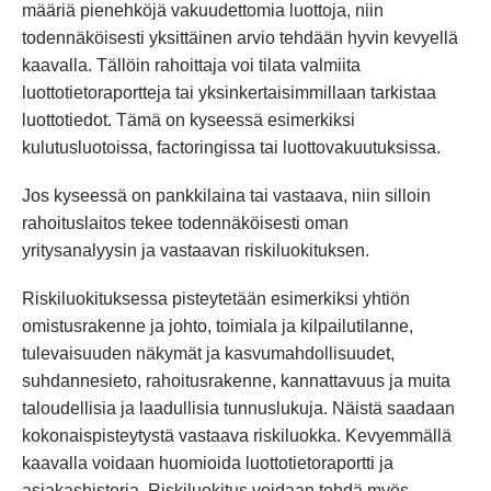
määriä pienehköjä vakuudettomia luottoja, niin
todennäköisesti yksittäinen arvio tehdään hyvin kevyellä
kaavalla. Tällöin rahoittaja voi tilata valmiita
luottotietoraportteja tai yksinkertaisimmillaan tarkistaa
luottotiedot. Tämä on kyseessä esimerkiksi
kulutusluotoissa, factoringissa tai luottovakuutuksissa.
Jos kyseessä on pankkilaina tai vastaava, niin silloin
rahoituslaitos tekee todennäköisesti oman
yritysanalyysin ja vastaavan riskiluokituksen.
Riskiluokituksessa pisteytetään esimerkiksi yhtiön
omistusrakenne ja johto, toimiala ja kilpailutilanne,
tulevaisuuden näkymät ja kasvumahdollisuudet,
suhdannesieto, rahoitusrakenne, kannattavuus ja muita
taloudellisia ja laadullisia tunnuslukuja. Näistä saadaan
kokonaispisteytystä vastaava riskiluokka. Kevyemmällä
kaavalla voidaan huomioida luottotietoraportti ja
asiakashistoria. Riskiluokitus voidaan tehdä myös