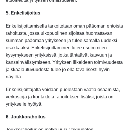
etuoikeutta yrityksen omaisuuteen.
5. Enkelisijoitus
Enkelisijoittamisella tarkoitetaan oman pääoman ehtoista
rahoitusta, jossa ulkopuolinen sijoittaa huomattavan
summan pääomaa yritykseen ja tulee samalla uudeksi
osakkaaksi. Enkelisijoittaminen tulee useimmiten
kysymykseen yrityksissä, jotka tähtäävät kasvuun ja
kansainvälistymiseen. Yrityksen liikeidean toimivuudesta
ja skaalautuvuudesta tulee jo olla tavallisesti hyvin
näyttöä.
Enkelisijoittajalta voidaan puolestaan vaatia osaamista,
verkostoja ja kontakteja rahoituksen lisäksi, joista on
yritykselle hyötyä.
6. Joukkorahoitus
Joukkorahoitus on melko uusi, vakuudeton