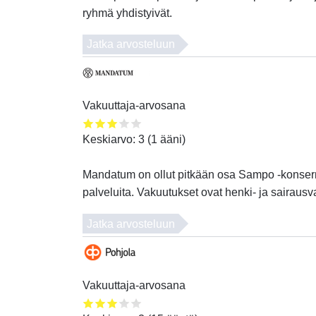
ryhmä yhdistyivät.
Jatka arvosteluun
Vakuuttaja-arvosana
Keskiarvo:
3
(
1
ääni)
Mandatum on ollut pitkään osa Sampo -konserni
palveluita. Vakuutukset ovat henki- ja sairausv
Jatka arvosteluun
Vakuuttaja-arvosana