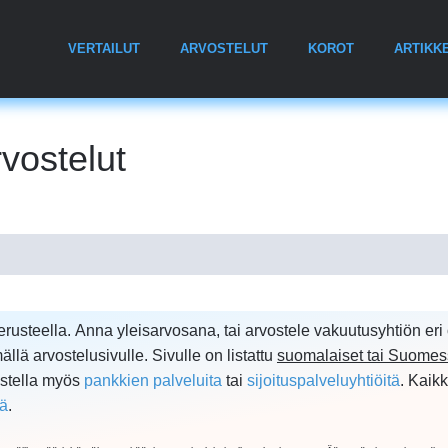
VERTAILUT
ARVOSTELUT
KOROT
ARTIKKE
vostelut
rusteella. Anna yleisarvosana, tai arvostele vakuutusyhtiön eri
llä arvostelusivulle. Sivulle on listattu
suomalaiset tai Suome
ostella myös
pankkien palveluita
tai
sijoituspalveluyhtiöitä
. Kaik
lä
.