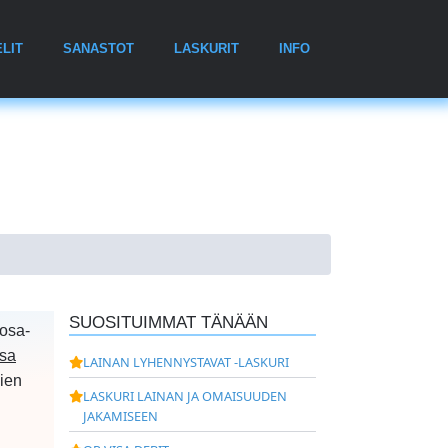
LIT
SANASTOT
LASKURIT
INFO
SUOSITUIMMAT TÄNÄÄN
 osa-
ssa
LAINAN LYHENNYSTAVAT -LASKURI
kien
LASKURI LAINAN JA OMAISUUDEN
JAKAMISEEN