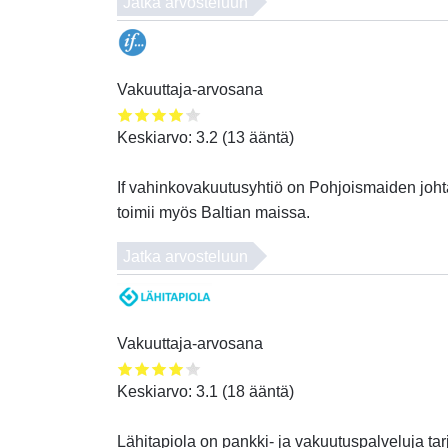
Jatka arvosteluun
Vakuuttaja-arvosana
Keskiarvo:
3.2
(
13
ääntä)
If vahinkovakuutusyhtiö on Pohjoismaiden johta
toimii myös Baltian maissa.
Jatka arvosteluun
Vakuuttaja-arvosana
Keskiarvo:
3.1
(
18
ääntä)
Lähitapiola on pankki- ja vakuutuspalveluja tar