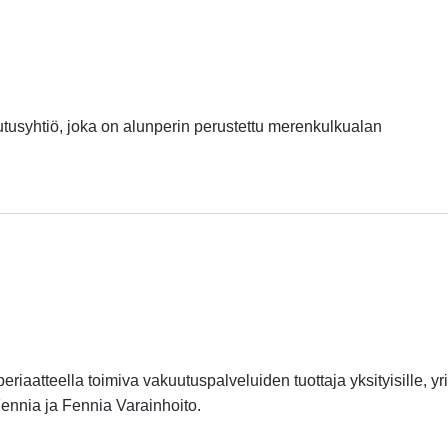
syhtiö, joka on alunperin perustettu merenkulkualan
atteella toimiva vakuutuspalveluiden tuottaja yksityisille, yrit
-Fennia ja Fennia Varainhoito.