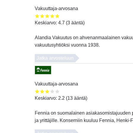
Vakuuttaja-arvosana
Keskiarvo:
4.7
(
3
ääntä)
Alandia Vakuutus on ahvenanmaalainen vakuutu
vakuutusyhtiöksi vuonna 1938.
Jatka arvosteluun
Vakuuttaja-arvosana
Keskiarvo:
2.2
(
13
ääntä)
Fennia on suomalainen asiakasomistajuuden peria
ja yrittäjille. Konserniin kuuluu Fennia, Henki