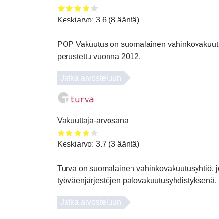
Keskiarvo:
3.6
(
8
ääntä)
POP Vakuutus on suomalainen vahinkovakuutusy
perustettu vuonna 2012.
Jatka arvosteluun
Vakuuttaja-arvosana
Keskiarvo:
3.7
(
3
ääntä)
Turva on suomalainen vahinkovakuutusyhtiö, j
työväenjärjestöjen palovakuutusyhdistyksenä.
Jatka arvosteluun