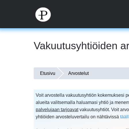
Hyppää
pääsisältöön
Vakuutusyhtiöiden ar
Olet
Etusivu
Arvostelut
täällä
Voit arvostella vakuutusyhtiön kokemuksesi pe
alueita valitsemalla haluamasi yhtiö ja menemä
palvelujaan tarjoavat
vakuutusyhtiöt. Voit arv
yhtiöiden arvosteluvertailu on nähtävissä
tääl