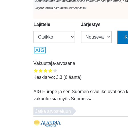
Annathan totuuden mukaisen arvion kokemukseesi perustuen, sillä e
kirjautumista eikä muita toimenpiteitä.
Lajittele
Järjestys
Vakuuttaja-arvosana
Keskiarvo:
3.3
(
6
ääntä)
AIG Europe ja sen Suomen sivuliike ovat osa ka
vakuutuksia myös Suomessa.
Jatka arvosteluun