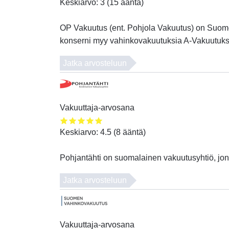
Keskiarvo:
3
(
15
ääntä)
OP Vakuutus (ent. Pohjola Vakuutus) on Suomen
konserni myy vahinkovakuutuksia A-Vakuutuks
Jatka arvosteluun
Vakuuttaja-arvosana
Keskiarvo:
4.5
(
8
ääntä)
Pohjantähti on suomalainen vakuutusyhtiö, jo
Jatka arvosteluun
Vakuuttaja-arvosana