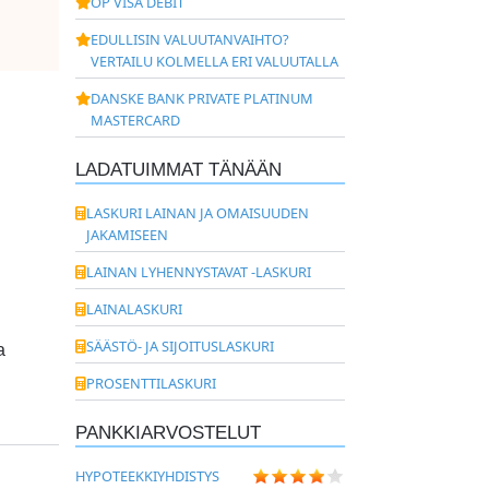
OP VISA DEBIT
EDULLISIN VALUUTANVAIHTO?
VERTAILU KOLMELLA ERI VALUUTALLA
DANSKE BANK PRIVATE PLATINUM
MASTERCARD
LADATUIMMAT TÄNÄÄN
LASKURI LAINAN JA OMAISUUDEN
JAKAMISEEN
LAINAN LYHENNYSTAVAT -LASKURI
LAINALASKURI
SÄÄSTÖ- JA SIJOITUSLASKURI
a
PROSENTTILASKURI
PANKKIARVOSTELUT
HYPOTEEKKIYHDISTYS