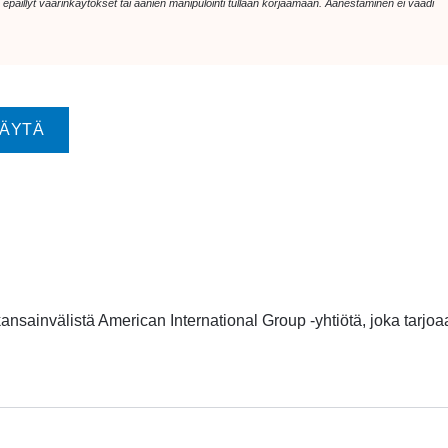
päillyt väärinkäytökset tai äänien manipulointi tullaan korjaamaan. Äänestäminen ei vaadi
nsainvälistä American International Group -yhtiötä, joka tarjoa