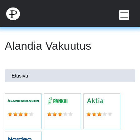
Hyppää
pääsisältöön
Alandia Vakuutus
Olet
Etusivu
täällä