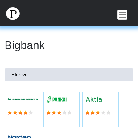
Hyppää
pääsisältöön
Bigbank
Olet
Etusivu
täällä