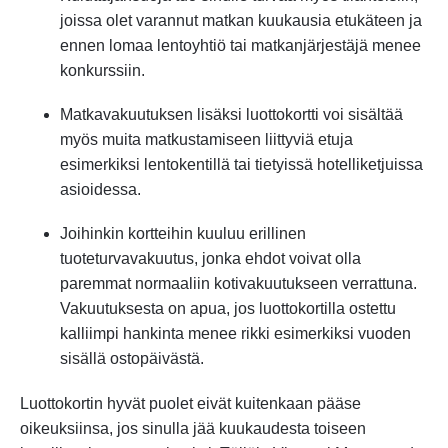
joissa olet varannut matkan kuukausia etukäteen ja
ennen lomaa lentoyhtiö tai matkanjärjestäjä menee
konkurssiin.
Matkavakuutuksen lisäksi luottokortti voi sisältää
myös muita matkustamiseen liittyviä etuja
esimerkiksi lentokentillä tai tietyissä hotelliketjuissa
asioidessa.
Joihinkin kortteihin kuuluu erillinen
tuoteturvavakuutus, jonka ehdot voivat olla
paremmat normaaliin kotivakuutukseen verrattuna.
Vakuutuksesta on apua, jos luottokortilla ostettu
kalliimpi hankinta menee rikki esimerkiksi vuoden
sisällä ostopäivästä.
Luottokortin hyvät puolet eivät kuitenkaan pääse
oikeuksiinsa, jos sinulla jää kuukaudesta toiseen