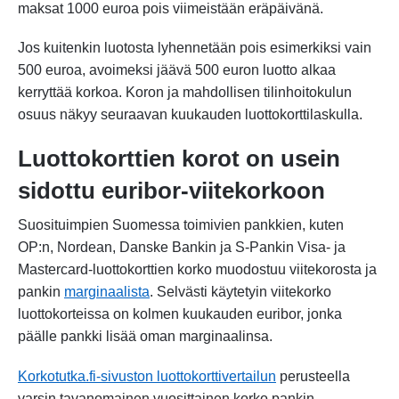
maksat 1000 euroa pois viimeistään eräpäivänä.
Jos kuitenkin luotosta lyhennetään pois esimerkiksi vain
500 euroa, avoimeksi jäävä 500 euron luotto alkaa
kerryttää korkoa. Koron ja mahdollisen tilinhoitokulun
osuus näkyy seuraavan kuukauden luottokorttilaskulla.
Luottokorttien korot on usein
sidottu euribor-viitekorkoon
Suosituimpien Suomessa toimivien pankkien, kuten
OP:n, Nordean, Danske Bankin ja S-Pankin Visa- ja
Mastercard-luottokorttien korko muodostuu viitekorosta ja
pankin
marginaalista
. Selvästi käytetyin viitekorko
luottokorteissa on kolmen kuukauden euribor, jonka
päälle pankki lisää oman marginaalinsa.
Korkotutka.fi-sivuston luottokorttivertailun
perusteella
varsin tavanomainen vuosittainen korko pankin