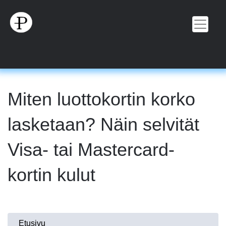
Hyppää
pääsisältöön
Miten luottokortin korko
lasketaan? Näin selvität
Visa- tai Mastercard-
kortin kulut
Olet
Etusivu