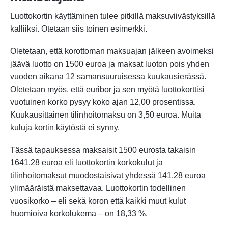
Luottokortin käyttäminen tulee pitkillä maksuviivästyksillä
kalliiksi. Otetaan siis toinen esimerkki.
Oletetaan, että korottoman maksuajan jälkeen avoimeksi
jäävä luotto on 1500 euroa ja maksat luoton pois yhden
vuoden aikana 12 samansuuruisessa kuukausierässä.
Oletetaan myös, että euribor ja sen myötä luottokorttisi
vuotuinen korko pysyy koko ajan 12,00 prosentissa.
Kuukausittainen tilinhoitomaksu on 3,50 euroa. Muita
kuluja kortin käytöstä ei synny.
Tässä tapauksessa maksaisit 1500 eurosta takaisin
1641,28 euroa eli luottokortin korkokulut ja
tilinhoitomaksut muodostaisivat yhdessä 141,28 euroa
ylimääräistä maksettavaa. Luottokortin todellinen
vuosikorko – eli sekä koron että kaikki muut kulut
huomioiva korkolukema – on 18,33 %.