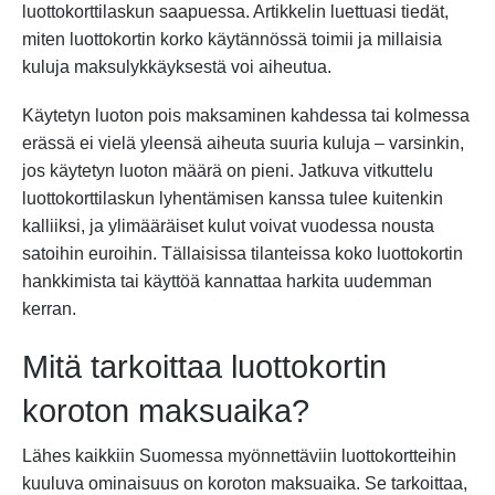
luottokorttilaskun saapuessa. Artikkelin luettuasi tiedät,
miten luottokortin korko käytännössä toimii ja millaisia
kuluja maksulykkäyksestä voi aiheutua.
Käytetyn luoton pois maksaminen kahdessa tai kolmessa
erässä ei vielä yleensä aiheuta suuria kuluja – varsinkin,
jos käytetyn luoton määrä on pieni. Jatkuva vitkuttelu
luottokorttilaskun lyhentämisen kanssa tulee kuitenkin
kalliiksi, ja ylimääräiset kulut voivat vuodessa nousta
satoihin euroihin. Tällaisissa tilanteissa koko luottokortin
hankkimista tai käyttöä kannattaa harkita uudemman
kerran.
Mitä tarkoittaa luottokortin
koroton maksuaika?
Lähes kaikkiin Suomessa myönnettäviin luottokortteihin
kuuluva ominaisuus on koroton maksuaika. Se tarkoittaa,