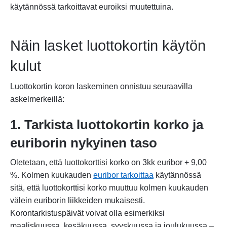
käytännössä tarkoittavat euroiksi muutettuina.
Näin lasket luottokortin käytön
kulut
Luottokortin koron laskeminen onnistuu seuraavilla
askelmerkeillä:
1.
Tarkista luottokortin korko ja
euriborin nykyinen taso
Oletetaan, että luottokorttisi korko on 3kk euribor + 9,00
%. Kolmen kuukauden
euribor tarkoittaa
käytännössä
sitä, että luottokorttisi korko muuttuu kolmen kuukauden
välein euriborin liikkeiden mukaisesti.
Korontarkistuspäivät voivat olla esimerkiksi
maaliskuussa, kesäkuussa, syyskuussa ja joulukuussa –