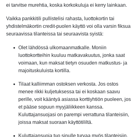
ei tarvitse murehtia, koska korkokuluja ei kerry lainkaan.
Vaikka pankkitili pullistelisi rahasta, luottokortin tai
yhdistelmäkortin credit-puolen käyttö voi olla varsin fiksua
seuraavissa tilanteissa tai seuraavista syistä:
Olet lähdössä ulkomaanmatkalle. Moniin
luottokortteihin kuuluu matkavakuutus, jonka saat
voimaan, kun maksat tietyn osuuden matkustus- ja
majoituskuluista kortilla.
Tilaat kalliimman ostoksen verkosta. Jos ostos
menee rikki kuljetuksessa tai ei koskaan saavu
perille, voit kääntyä asiassa korttiyhtiön puoleen, jos
et pääse sopuun myyjäliikkeen kanssa.
Kuluttajansuojasi on parempi verrattuna tilanteisiin,
joissa maksat suoraan käyttötililtä.
Kuluttajansuoja tuo sinulle turvaa myös tilanteisiin,