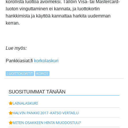
korollista luottoa avoimeksi. Tällöin Visa- tai Mastercard-
luoton vinguttaminen ei kannata, ja luottokortin
hankkimista ja käyttöä kannattaa harkita uudemman
kerran.
Lue myös:
Pankkiasiat.fi
korkolaskuri
LUOTTOKORTIT
KOROT
SUOSITUIMMAT TÄNÄÄN
LAINALASKURI
HALVIN PANKKI 2017 -KATSO VERTAILU
MITEN OSAKKEEN HINTA MUODOSTUU?