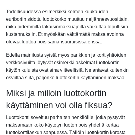
Todellisuudessa esimerkiksi kolmen kuukauden
euriboriin sidottu luottokorko muuttuu neljännesvuosittain,
mikä pidemmillä takaisinmaksuajoilla vaikuttaa lopullisiin
kustannuksiin. Et myöskään välttämättä maksa avoinna
olevaa luottoa pois samansuuruisissa erissä.
Edellä mainitusta syistä myös pankkien ja korttiyhtiöiden
verkkosivuilta löytyvät esimerkkilaskelmat luottokortin
käytön kuluista ovat aina viitteellisiä. Ne antavat kuitenkin
osviittaa siitä, paljonko luottokortin käyttäminen maksaa.
Miksi ja milloin luottokortin
käyttäminen voi olla fiksua?
Luottokortti soveltuu parhaiten henkilöille, jotka pystyvät
maksamaan koko käytetyn luoton pois yhdellä kertaa
luottokorttilaskun saapuessa. Tällöin luottokortin korosta