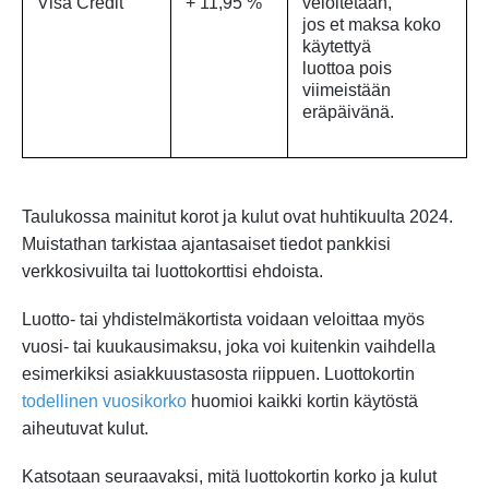
Visa Credit
+ 11,95 %
veloitetaan,
jos et maksa koko
käytettyä
luottoa pois
viimeistään
eräpäivänä.
Taulukossa mainitut korot ja kulut ovat huhtikuulta 2024.
Muistathan tarkistaa ajantasaiset tiedot pankkisi
verkkosivuilta tai luottokorttisi ehdoista.
Luotto- tai yhdistelmäkortista voidaan veloittaa myös
vuosi- tai kuukausimaksu, joka voi kuitenkin vaihdella
esimerkiksi asiakkuustasosta riippuen. Luottokortin
todellinen vuosikorko
huomioi kaikki kortin käytöstä
aiheutuvat kulut.
Katsotaan seuraavaksi, mitä luottokortin korko ja kulut