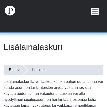
Hyppää
pääsisältöön
Lisälainalaskuri
Olet
Etusivu
Laskurit
täällä
Lisälainalaskurilla voi laskea kuinka paljon uutta lainaa voi
saada asunnon tai kiinteistön arvoa vastaan jos sitä
käyttää uuden lainan vakuutena. Laskuri voi olla
hyödyllinen sijoitusasunnon hankintaan jos omaa kotia
käytetään lainan vakuutena, tai vaikkapa remonttilainan