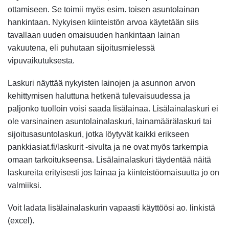
ottamiseen. Se toimii myös esim. toisen asuntolainan
hankintaan. Nykyisen kiinteistön arvoa käytetään siis
tavallaan uuden omaisuuden hankintaan lainan
vakuutena, eli puhutaan sijoitusmielessä
vipuvaikutuksesta.
Laskuri näyttää nykyisten lainojen ja asunnon arvon
kehittymisen haluttuna hetkenä tulevaisuudessa ja
paljonko tuolloin voisi saada lisälainaa. Lisälainalaskuri ei
ole varsinainen asuntolainalaskuri, lainamäärälaskuri tai
sijoitusasuntolaskuri, jotka löytyvät kaikki erikseen
pankkiasiat.fi/laskurit -sivulta ja ne ovat myös tarkempia
omaan tarkoitukseensa. Lisälainalaskuri täydentää näitä
laskureita erityisesti jos lainaa ja kiinteistöomaisuutta jo on
valmiiksi.
Voit ladata lisälainalaskurin vapaasti käyttöösi ao. linkistä
(excel).