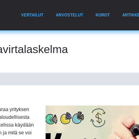
VERTAILUT
ARVOSTELUT
KOROT
ARTIKKE
avirtalaskelma
uraa yrityksen
taloudellisesta
kkelissa käydään
 ja mitä se voi