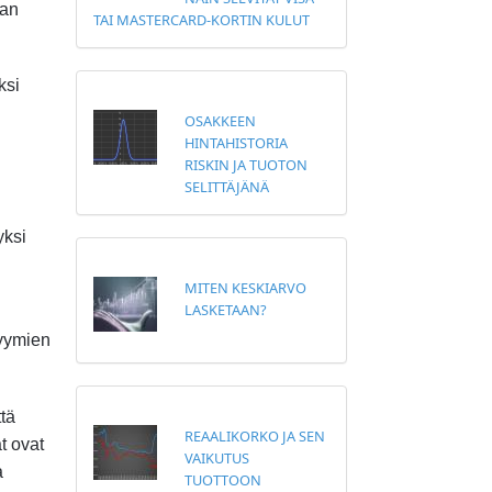
ran
TAI MASTERCARD-KORTIN KULUT
ksi
OSAKKEEN
HINTAHISTORIA
RISKIN JA TUOTON
SELITTÄJÄNÄ
yksi
MITEN KESKIARVO
LASKETAAN?
lyymien
tä
REAALIKORKO JA SEN
t ovat
VAIKUTUS
a
TUOTTOON