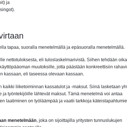
it) ja
singot).
virtaan
la tapaa, suoralla menetelmällä ja epäsuoralla menetelmällä.
 nettotuloksesta, eli tuloslaskelmarivistä. Siihen tehdään oika
 käyttöpääoman muutoksille, jotta päästään konkreettisiin rahavir
ksen kassaan, eli taseessa olevaan kassaan.
aikki liiketoiminnan kassatulot ja -maksut. Siinä lasketaan yh
lle ja työntekijöille lähtevät maksut. Tämä menetelmä voi antaa
n laatiminen on työläämpää ja vaatii tarkkoja käteistapahtumi
aan menetelmään
, joka on sijoittajilla yritysten tunnuslukujen