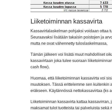
Liiketoiminnan kassavirta
Kassavirtalaskelman pohjaksi voidaan ottaa tulo
Seuraavaksi lisätään takaisin poistojen ja ar
mutta ne ovat vähennetty tuloslaskelmassa.
Tämän jälkeen voi lisätä muut mahdolliset oika
kassavirtaan joka tulee suoraan liiketoiminna
cash flow).
Huomaa, että liiketoiminnan kassavirta voi si
muutoksen. Tässä erittelemme sen kuitenkin
eräkseen. Käytännössä nettokassavirtaa (ks all
Liiketoiminnan kassavirta kattaa kassavirran, j
maksamat tulot tuotteista tai palveluista sekä 