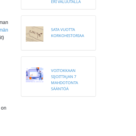
ERI VALUUTALLA
lman
SATA VUOTTA
lmän
KORKOHISTORIAA
t)
VOITOKKAAN
SIJOITTAJAN 7
MAHDOTONTA
SÄÄNTÖÄ
ä on