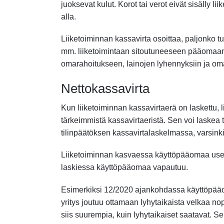
juoksevat kulut. Korot tai verot eivät sisälly
alla.
Liiketoiminnan kassavirta osoittaa, paljonko t
mm. liiketoimintaan sitoutuneeseen pääomaan,
omarahoitukseen, lainojen lyhennyksiin ja o
Nettokassavirta
Kun liiketoiminnan kassavirtaerä on laskett
tärkeimmistä kassavirtaeristä. Sen voi laskea 
tilinpäätöksen kassavirtalaskelmassa, varsinki
Liiketoiminnan kasvaessa käyttöpääomaa usein 
laskiessa käyttöpääomaa vapautuu.
Esimerkiksi 12/2020 ajankohdassa käyttöpääom
yritys joutuu ottamaan lyhytaikaista velkaa n
siis suurempia, kuin lyhytaikaiset saatavat. S