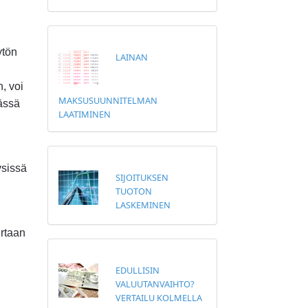
ytön
LAINAN
, voi
MAKSUSUUNNITELMAN
ässä
LAATIMINEN
ysissä
SIJOITUKSEN
TUOTON
LASKEMINEN
irtaan
EDULLISIN
VALUUTANVAIHTO?
VERTAILU KOLMELLA