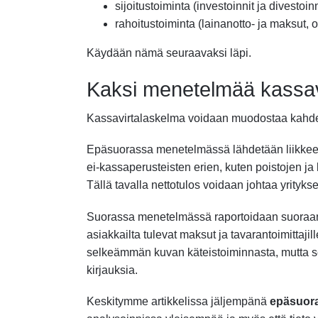
sijoitustoiminta (investoinnit ja divestoinn
rahoitustoiminta (lainanotto- ja maksut, o
Käydään nämä seuraavaksi läpi.
Kaksi menetelmää kassa
Kassavirtalaskelma voidaan muodostaa kahdel
Epäsuorassa menetelmässä lähdetään liikkeelle
ei-kassaperusteisten erien, kuten poistojen ja
Tällä tavalla nettotulos voidaan johtaa yrity
Suorassa menetelmässä raportoidaan suoraan k
asiakkailta tulevat maksut ja tavarantoimittaji
selkeämmän kuvan käteistoiminnasta, mutta se
kirjauksia.
Keskitymme artikkelissa jäljempänä
epäsuor