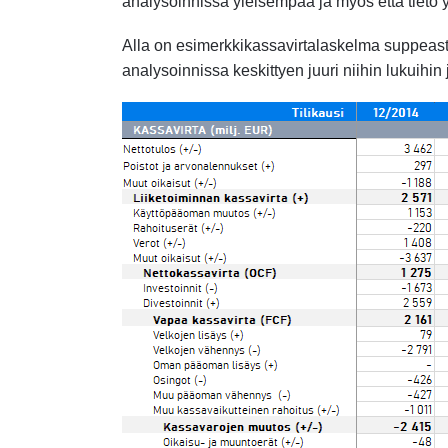
analysoinnissa yleisempää ja myös että tieto 
Alla on esimerkkikassavirtalaskelma suppeast
analysoinnissa keskittyen juuri niihin lukuihin