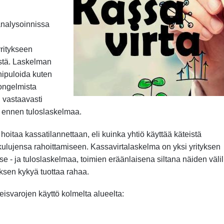
analysoinnissa
ritykseen
ästä. Laskelman
nipuloida kuten
 ongelmista
 vastaavasti
a ennen tuloslaskelmaa.
hoitaa kassatilannettaan, eli kuinka yhtiö käyttää käteistä
lujensa rahoittamiseen. Kassavirtalaskelma on yksi yrityksen
e - ja tuloslaskelmaa, toimien eräänlaisena siltana näiden välil
yksen kykyä tuottaa rahaa.
isvarojen käyttö kolmelta alueelta: