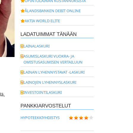
OPINTOLAINAN KUSTANNUKSISTA
ÅLANDSBANKEN DEBIT ONLINE
AKTIA WORLD ELITE
LADATUIMMAT TÄNÄÄN
LAINALASKURI
ASUMISLASKURI VUOKRA- JA
OMISTUSASUMISEN VERTAILUUN
LAINAN LYHENNYSTAVAT -LASKURI
LAINOJEN LYHENNYSLASKURI
INVESTOINTILASKURI
lä,
PANKKIARVOSTELUT
HYPOTEEKKIYHDISTYS