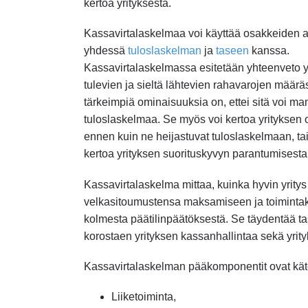
kertoa yrityksestä.
Kassavirtalaskelmaa voi käyttää osakkeiden 
yhdessä
tuloslaskelman
ja
taseen
kanssa.
Kassavirtalaskelmassa esitetään yhteenveto y
tulevien ja sieltä lähtevien rahavarojen määr
tärkeimpiä ominaisuuksia on, ettei sitä voi ma
tuloslaskelmaa. Se myös voi kertoa yrityksen
ennen kuin ne heijastuvat tuloslaskelmaan, tai
kertoa yrityksen suorituskyvyn parantumisest
Kassavirtalaskelma mittaa, kuinka hyvin yritys 
velkasitoumustensa maksamiseen ja toimintaku
kolmesta päätilinpäätöksestä. Se täydentää tas
korostaen yrityksen kassanhallintaa sekä yrit
Kassavirtalaskelman pääkomponentit ovat käte
Liiketoiminta,