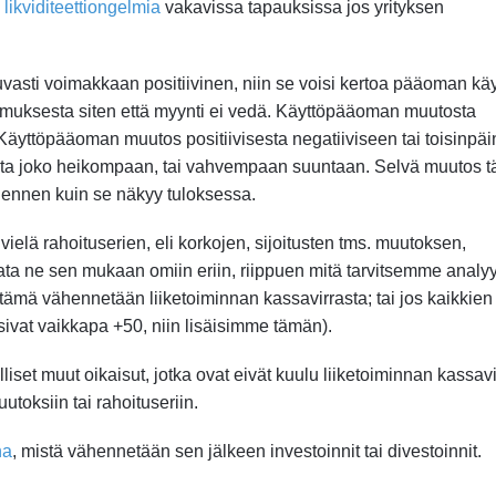
a
likviditeettiongelmia
vakavissa tapauksissa jos yrityksen
uvasti voimakkaan positiivinen, niin se voisi kertoa pääoman kä
tumuksesta siten että myynti ei vedä. Käyttöpääoman muutosta
äyttöpääoman muutos positiivisesta negatiiviseen tai toisinpäin
esta joko heikompaan, tai vahvempaan suuntaan. Selvä muutos t
 ennen kuin se näkyy tuloksessa.
lä rahoituserien, eli korkojen, sijoitusten tms. muutoksen,
ata ne sen mukaan omiin eriin, riippuen mitä tarvitsemme analy
n tämä vähennetään liiketoiminnan kassavirrasta; tai jos kaikkien
isivat vaikkapa +50, niin lisäisimme tämän).
t muut oikaisut, jotka ovat eivät kuulu liiketoiminnan kassav
toksiin tai rahoituseriin.
na
, mistä vähennetään sen jälkeen investoinnit tai divestoinnit.