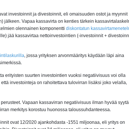
vat investoinnit ja divestoinnit, eli omaisuuden ostot ja myynnit
an) jälkeen. Vapaa kassavirta on kenties tärkein kassavirtalaske
askelmien olennainen komponentti
diskontatun kassavirtamenete
ille) jää kassavirtaa nettoinvestointien (-investoinnit + divestoinni
ntilaskurilla
, jossa yrityksen arvonmääritys käydään läpi aina
simerkissä.
ta erityisten suurten investointien vuoksi negatiivisuus voi olla
että investointeja on rahoitettava tulovirran lisäksi joko velalla,
tien perusteet. Vapaan kassavirran negatiivisuus ilman hyvää syyt
savirran merkitys korostuu huonossa taloussuhdanteessa.
innit ovat 12/2020 ajankohdasta -1551 miljoonaa, eli yritys on