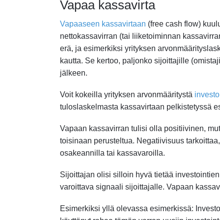
Vapaa kassavirta
Vapaaseen kassavirtaan
(free cash flow) kuulu
nettokassavirran (tai liiketoiminnan kassavirr
erä, ja esimerkiksi yrityksen arvonmääritysl
kautta. Se kertoo, paljonko sijoittajille (omistaj
jälkeen.
Voit kokeilla yrityksen arvonmääritystä
investoi
tuloslaskelmasta kassavirtaan pelkistetyssä e
Vapaan kassavirran tulisi olla positiivinen, mut
toisinaan perusteltua. Negatiivisuus tarkoittaa, 
osakeannilla tai kassavaroilla.
Sijoittajan olisi silloin hyvä tietää investoin
varoittava signaali sijoittajalle. Vapaan kas
Esimerkiksi yllä olevassa esimerkissä: Investo