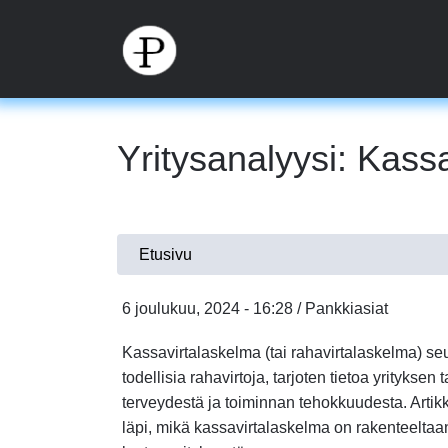
Hyppää
pääsisältöön
Yritysanalyysi: Kass
Olet
Etusivu
täällä
6 joulukuu, 2024 - 16:28 / Pankkiasiat
Kassavirtalaskelma (tai rahavirtalaskelma) se
todellisia rahavirtoja, tarjoten tietoa yrityksen 
terveydestä ja toiminnan tehokkuudesta. Arti
läpi, mikä kassavirtalaskelma on rakenteeltaan