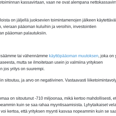
 liiketoiminnan kassavirtaan, vaan ne ovat alempana nettokassavir
uloista on jäljellä juoksevien toimintamenojen jälkeen käytettävä
 vieraan pääoman kuluihin ja veroihin, investointien
man pääoman palautuksiin.
u, lisäämme tai vähennämme
käyttöpääoman muutoksen
, joka on 
taseesta, mutta se ilmoitetaan usein jo valmiina yrityksen
n jos yritys on suurempi.
sitoutuu, ja arvo on negatiivinen. Vastaavasti liiketoimintavo
aa on sitoutunut -710 miljoonaa, mikä kertoo mahdollisesti, et
opeammin kuin se saa rahaa myyntisaamisista. Lyhytaikaiset vela
e voi kertoa, että yrityksen myynti kasvaa nopeammin kuin se sa