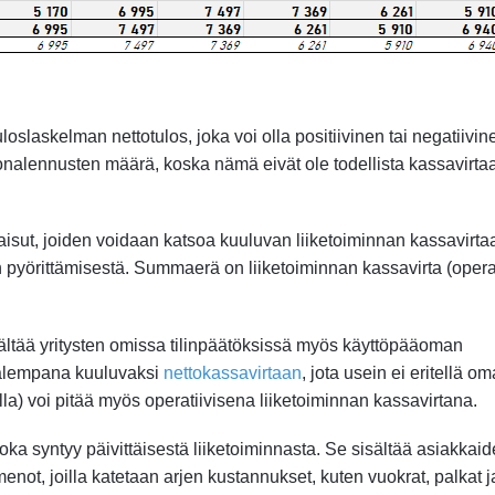
slaskelman nettotulos, joka voi olla positiivinen tai negatiivin
vonalennusten määrä, koska nämä eivät ole todellista kassavirtaa
isut, joiden voidaan katsoa kuuluvan liiketoiminnan kassavirtaa
n pyörittämisestä. Summaerä on liiketoiminnan kassavirta (opera
sältää yritysten omissa tilinpäätöksissä myös käyttöpääoman
 alempana kuuluvaksi
nettokassavirtaan
, jota usein ei eritellä o
a) voi pitää myös operatiivisena liiketoiminnan kassavirtana.
oka syntyy päivittäisestä liiketoiminnasta. Se sisältää asiakkai
menot, joilla katetaan arjen kustannukset, kuten vuokrat, palkat 