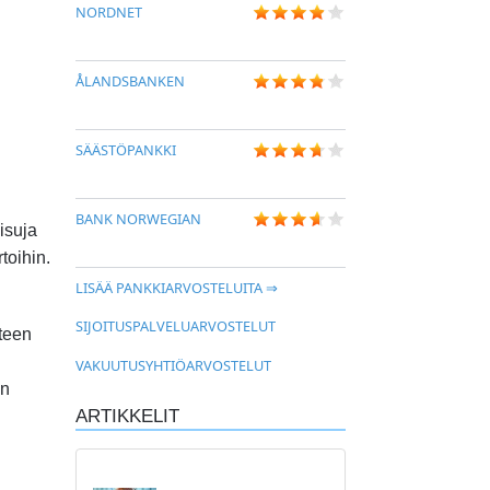
NORDNET
ÅLANDSBANKEN
SÄÄSTÖPANKKI
BANK NORWEGIAN
isuja
toihin.
LISÄÄ PANKKIARVOSTELUITA ⇒
SIJOITUSPALVELUARVOSTELUT
teen
VAKUUTUSYHTIÖARVOSTELUT
en
ARTIKKELIT