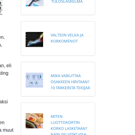
TULOSLASKELMA
VALTION VELKA JA
en.
KORKOMENOT
,
n, eli
ting
MIKÄ VAIKUTTAA
OSAKKEEN HINTAAN?
10 TÄRKEINTÄ TEKIJÄÄ
maksi
MITEN
LUOTTOKORTIN
den
KORKO LASKETAAN?
ja muut
NÄIN SELVITÄT VISA-