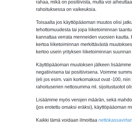
rahaa, mikä on positiivista, mutta voi aiheutta
rahoituksessa on vaikeuksia.
Toisaalta jos käyttöpääoman muutos olisi jatk
tehottomuudesta tai jopa liiketoiminnan taan
kannattaa verrata menneiden vuosien kautta. K
kertoa liiketoiminnan merkittävästä muutoks
kertoo usein yrityksen liiketoiminnan suunnan
Käyttöpääoman muutoksen jälkeen lisäämme vie
negatiivisena tai positiivisena. Voimme summ
(eli jos esim. vain korkomaksut ovat -100, nii
rahoituserien nettosumma ml. sijoitustuotot ol
Lisäämme myös verojen määrän, sekä mahdollise
(jos erotettu omaksi eräksi), käyttöpääoman muu
Kaikki tämä voidaan ilmoittaa
nettokassavirta