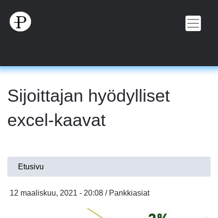
Hyppää
pääsisältöön
Sijoittajan hyödylliset
excel-kaavat
Olet
Etusivu
täällä
12 maaliskuu, 2021 - 20:08 / Pankkiasiat