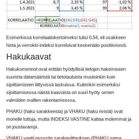
Esimerkissä korrelaatiokertoimeksi tulisi 0,54, eli osakkeen
hinta ja verrokki-indeksi korreloivat keskenään positiivisesti.
Hakukaavat
Hakukomennot ovat erittäin hyödyllisiä tietojen hakemiseen
suurista datamääristä tai tietotauluista muutoinkin kuin
sijoittamiseen liittyvissä laskuissa. Kuitenkin esimerkiksi
sijoittamisessa näistä kaavoista on suuri hyöty omien
valmiiden mallien rakentamisessa.
PHAKU (haku sarakkeesta) ja VHAKU (haku rivistä) ovat
monelle tuttuja, mutta INDEKSI VASTINE kattaa molemmat ja
on joustavampi.
VHAKU vaatii pysyvän sarakeviittauksen (PHAKU sama