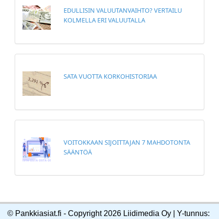
EDULLISIN VALUUTANVAIHTO? VERTAILU
KOLMELLA ERI VALUUTALLA
SATA VUOTTA KORKOHISTORIAA
VOITOKKAAN SIJOITTAJAN 7 MAHDOTONTA
SÄÄNTÖÄ
© Pankkiasiat.fi - Copyright 2026 Liidimedia Oy | Y-tunnus: