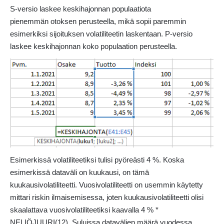
S-versio laskee keskihajonnan populaatiota
pienemmän otoksen perusteella, mikä sopii paremmin
esimerkiksi sijoituksen volatiliteetin laskentaan. P-versio
laskee keskihajonnan koko populaation perusteella.
Esimerkissä volatiliteetiksi tulisi pyöreästi 4 %. Koska
esimerkissä dataväli on kuukausi, on tämä
kuukausivolatiliteetti. Vuosivolatiliteetti on usemmin käytetty
mittari riskin ilmaisemisessa, joten kuukausivolatiliteetti olisi
skaalattava vuosivolatiliteetiksi kaavalla 4 % *
NELIÖJUURI(12). Suluissa datavälien määrä vuodessa.