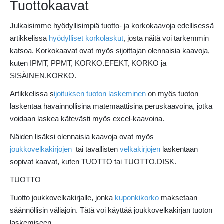
Tuottokaavat
Julkaisimme hyödyllisimpiä tuotto- ja korkokaavoja edellisessä
artikkelissa
hyödylliset korkolaskut
, josta näitä voi tarkemmin
katsoa. Korkokaavat ovat myös sijoittajan olennaisia kaavoja,
kuten IPMT, PPMT, KORKO.EFEKT, KORKO ja
SISÄINEN.KORKO.
Artikkelissa s
ijoituksen tuoton laskeminen
on myös tuoton
laskentaa havainnollisina matemaattisina peruskaavoina, jotka
voidaan laskea kätevästi myös excel-kaavoina.
Näiden lisäksi olennaisia kaavoja ovat myös
joukkovelkakirjojen
tai tavallisten
velkakirjojen
laskentaan
sopivat kaavat, kuten TUOTTO tai TUOTTO.DISK.
TUOTTO
Tuotto joukkovelkakirjalle, jonka
kuponkikorko
maksetaan
säännöllisin väliajoin. Tätä voi käyttää joukkovelkakirjan tuoton
laskemiseen.