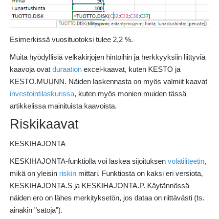
Esimerkissä vuosituotoksi tulee 2,2 %.
Muita hyödyllisiä velkakirjojen hintoihin ja herkkyyksiin liittyviä
kaavoja ovat
duraation
excel-kaavat, kuten KESTO ja
KESTO.MUUNN. Näiden laskennasta on myös valmiit kaavat
investointilaskurissa
, kuten myös monien muiden tässä
artikkelissa mainituista kaavoista.
Riskikaavat
KESKIHAJONTA
KESKIHAJONTA-funktiolla voi laskea sijoituksen
volatiliteetin
,
mikä on yleisin
riskin
mittari. Funktiosta on kaksi eri versiota,
KESKIHAJONTA.S ja KESKIHAJONTA.P. Käytännössä
näiden ero on lähes merkityksetön, jos dataa on riittävästi (ts.
ainakin "satoja").