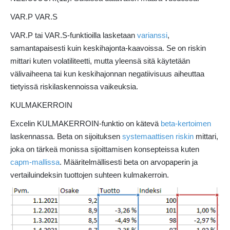
VAR.P VAR.S
VAR.P tai VAR.S-funktioilla lasketaan
varianssi
,
samantapaisesti kuin keskihajonta-kaavoissa. Se on riskin
mittari kuten volatiliteetti, mutta yleensä sitä käytetään
välivaiheena tai kun keskihajonnan negatiivisuus aiheuttaa
tietyissä riskilaskennoissa vaikeuksia.
KULMAKERROIN
Excelin KULMAKERROIN-funktio on kätevä
beta-kertoimen
laskennassa. Beta on sijoituksen
systemaattisen riskin
mittari,
joka on tärkeä monissa sijoittamisen konsepteissa kuten
capm-mallissa
. Määritelmällisesti beta on arvopaperin ja
vertailuindeksin tuottojen suhteen kulmakerroin.