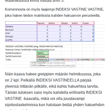
Maaliskuussa kiiviä vastaa arvo 5.
Komennosta on myös laajempi INDEKSI VASTINE VASTINE,
joka hakee tiedon matriisista kahden hakuarvon perusteella.
Näin kaava hakee greippien määrän helmikuussa, joka
on 2 kpl. Pelkällä INDEKSI VASTINEELLA pärjää
yleensä riittävän pitkälle, eikä kahta hakuehtoa tarvita.
Tämän tuloksen saisi myös kahdella erillisellä INDEKSI
VASTINE -kaavalla, mikä voi olla joustavampi
sijoituslaskelmissa kun halutaan tietää yhden hakuehdon