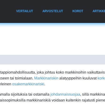
VERTAILUT
ARVOSTELUT
KOROT
ARTIKK
a tappiomahdollisuutta, joka johtuu koko markkinoihin vaikuttavis
tykseen tai toimialaan.
Markkinariskin
alatyyppeihin kuuluvat
kork
 yleinen
osakemarkkinariski
.
amalla sijoituksia tai ostamalla
johdannaissuojaa
, sillä markkin
nnaissopimuksilla markkinariskiä voidaan kuitenkin rajatusti pien