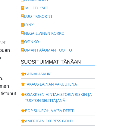
TALLETUKSET
LUOTTOKORTIT
LYNX
NEGATIIVINEN KORKO
OSINKO
set
OMAN PÄÄOMAN TUOTTO
ppuen
n
SUOSITUIMMAT TÄNÄÄN
LAINALASKURI
a.
TAKAUS LAINAN VAKUUTENA
olmen
tistunut
OSAKKEEN HINTAHISTORIA RISKIN JA
TUOTON SELITTÄJÄNÄ
POP SUUPOHJA VISA DEBIT
AMERICAN EXPRESS GOLD