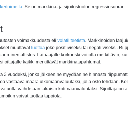
kertoimella
. Se on markkina- ja sijoitustuoton regressiosuoran
t
muutosten voimakkuudesta eli
volatiliteetista
. Markkinoiden laajui
tokset muuttavat
tuottoa
joko positiiviseksi tai negatiiviseksi. Rii
isuuruinen altistus. Lainaajalle korkoriski voi olla merkittävin, ku
sijoittajalle kaikki merkittävät markkinatapahtumat.
ita 3 vuodeksi, jonka jälkeen ne myydään ne hinnasta riippumatt
toa vastaava määrä ulkomaanvaluutaksi, jolla osto tehdään. K
uutta vaihdetaan takaisin kotimaanvaluutaksi. Sijoittaja on al
umpikin voivat tuottaa tappiota.