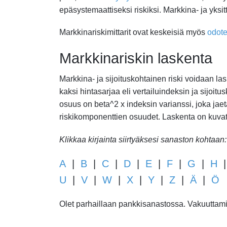
epäsystemaattiseksi riskiksi. Markkina- ja yksitt
Markkinariskimittarit ovat keskeisiä myös
odote
Markkinariskin laskenta
Markkina- ja sijoituskohtainen riski voidaan 
kaksi hintasarjaa eli vertailuindeksin ja sijoitu
osuus on beta^2 x indeksin varianssi, joka jaet
riskikomponenttien osuudet. Laskenta on kuvattu
Klikkaa kirjainta siirtyäksesi sanaston kohtaan:
A
|
B
|
C
|
D
|
E
|
F
|
G
|
H
U
|
V
|
W
|
X
|
Y
|
Z
|
Ä
|
Ö
Olet parhaillaan pankkisanastossa. Vakuuttamis