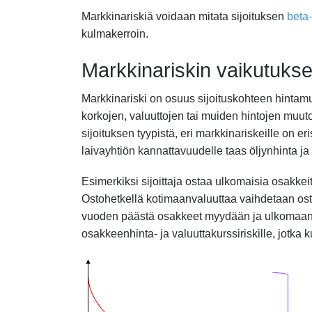
Markkinariskiä voidaan mitata sijoituksen
beta-
kulmakerroin.
Markkinariskin vaikutukse
Markkinariski on osuus sijoituskohteen hinta
korkojen, valuuttojen tai muiden hintojen muu
sijoituksen tyypistä, eri markkinariskeille on er
laivayhtiön kannattavuudelle taas öljynhinta ja 
Esimerkiksi sijoittaja ostaa ulkomaisia osakke
Ostohetkellä kotimaanvaluuttaa vaihdetaan os
vuoden päästä osakkeet myydään ja ulkomaanval
osakkeenhinta- ja valuuttakurssiriskille, jotka k