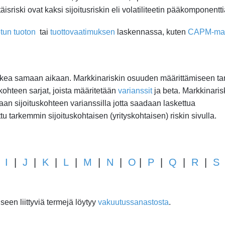
äisriski ovat kaksi sijoitusriskin eli volatiliteetin pääkomponentti
tun tuoton
tai
tuottovaatimuksen
laskennassa, kuten
CAPM-mal
laskea samaan aikaan. Markkinariskin osuuden määrittämiseen ta
skohteen sarjat, joista määritetään
varianssit
ja beta. Markkinaris
aan sijoituskohteen varianssilla jotta saadaan laskettua
 tarkemmin sijoituskohtaisen (yrityskohtaisen) riskin sivulla.
|
I
|
J
|
K
|
L
|
M
|
N
|
O
|
P
|
Q
|
R
|
S
een liittyviä termejä löytyy
vakuutussanastosta
.