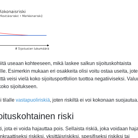
niitä useaan kohteeseen, mikä laskee salkun sijoituskohtaista
jelle. Esimerkin mukaan eri osakkeita olisi voitu ostaa useita, jot
 veisi vielä koko sijoitusportfolion tuottoa negatiiviseksi. Valuu
koko sijoitukseen.
 tilalle
vastapuoliriskiä
, joten riskiltä ei voi kokonaan suojautua
oituskohtainen riski
 jota ei voida hajauttaa pois. Sellaista riskiä, joka voidaan haj
nkraattiseksi riskiksi, yksittäisriskiksi, spesifiseksi riskiksi tai