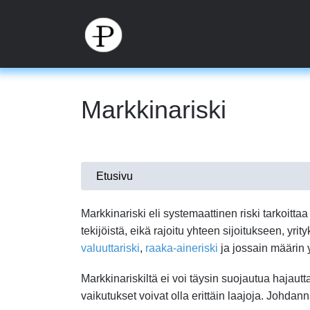
Hyppää
pääsisältöön
Markkinariski
Olet
Etusivu
täällä
Markkinariski eli systemaattinen riski tarkoitta
tekijöistä, eikä rajoitu yhteen sijoitukseen, yri
valuuttariski
,
raaka-aineriski
ja jossain määrin
Markkinariskiltä ei voi täysin suojautua hajautt
vaikutukset voivat olla erittäin laajoja. Johda