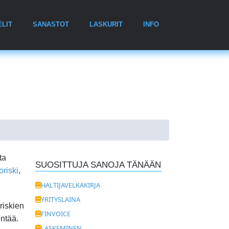
ELIT
SANASTOT
LASKURIT
INFO
ta
SUOSITTUJA SANOJA TÄNÄÄN
oriski
,
HALTIJAVELKAKIRJA
YRITYSLAINA
ariskien
FINVOICE
entää.
LASKEMINEN