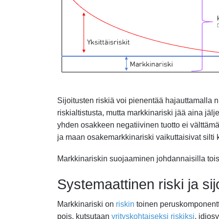
Sijoitusten riskiä voi pienentää hajauttamalla 
riskialtistusta, mutta markkinariski jää aina jäl
yhden osakkeen negatiivinen tuotto ei välttämättä
ja maan osakemarkkinariski vaikuttaisivat silti 
Markkinariskin suojaaminen johdannaisilla toisi
Systemaattinen riski ja sij
Markkinariski on
riskin
toinen peruskomponentti,
pois, kutsutaan
yrityskohtaiseksi riskiksi
, idiosy