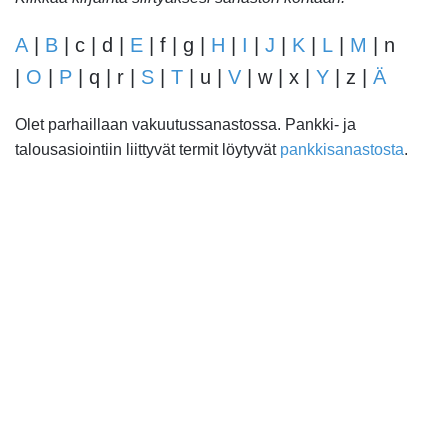
A
|
B
| c | d |
E
| f | g |
H
|
I
|
J
|
K
|
L
|
M
| n
|
O
|
P
| q | r |
S
|
T
| u |
V
| w | x |
Y
| z |
Ä
Olet parhaillaan vakuutussanastossa. Pankki- ja
talousasiointiin liittyvät termit löytyvät
pankkisanastosta
.