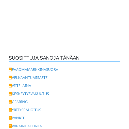
SUOSITTUJA SANOJA TÄNÄÄN
PÄÄOMAMARKKINASUORA
VELKAANTUMISASTE
VIITELAINA
KESKEYTYSVAKUUTUS
GEARING
YRITYSRAHOITUS
PANKIT
VARAINHALLINTA