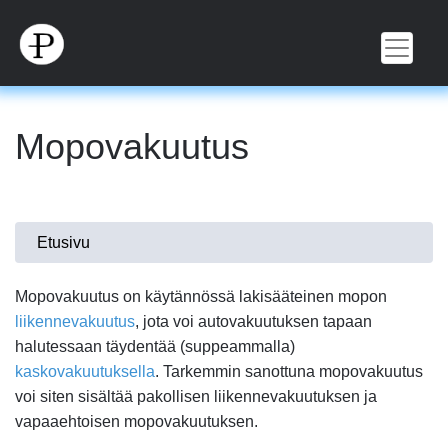
Hyppää
pääsisältöön
Mopovakuutus
Olet
Etusivu
täällä
Mopovakuutus on käytännössä lakisääteinen mopon
liikennevakuutus
, jota voi autovakuutuksen tapaan
halutessaan täydentää (suppeammalla)
kaskovakuutuksella
. Tarkemmin sanottuna mopovakuutus
voi siten sisältää pakollisen liikennevakuutuksen ja
vapaaehtoisen mopovakuutuksen.