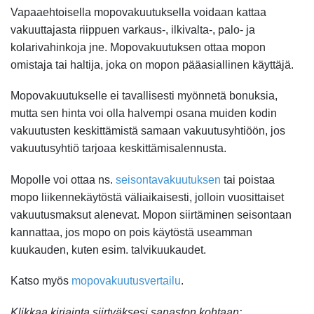
Vapaaehtoisella mopovakuutuksella voidaan kattaa
vakuuttajasta riippuen varkaus-, ilkivalta-, palo- ja
kolarivahinkoja jne. Mopovakuutuksen ottaa mopon
omistaja tai haltija, joka on mopon pääasiallinen käyttäjä.
Mopovakuutukselle ei tavallisesti myönnetä bonuksia,
mutta sen hinta voi olla halvempi osana muiden kodin
vakuutusten keskittämistä samaan vakuutusyhtiöön, jos
vakuutusyhtiö tarjoaa keskittämisalennusta.
Mopolle voi ottaa ns.
seisontavakuutuksen
tai poistaa
mopo liikennekäytöstä väliaikaisesti, jolloin vuosittaiset
vakuutusmaksut alenevat. Mopon siirtäminen seisontaan
kannattaa, jos mopo on pois käytöstä useamman
kuukauden, kuten esim. talvikuukaudet.
Katso myös
mopovakuutusvertailu
.
Klikkaa kirjainta siirtyäksesi sanaston kohtaan: