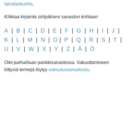
lainalaskurilla
.
Klikkaa kirjainta siirtyäksesi sanaston kohtaan:
A
|
B
|
C
|
D
|
E
|
F
|
G
|
H
|
I
|
J
|
K
|
L
|
M
|
N
|
O
|
P
|
Q
|
R
|
S
|
T
|
U
|
V
|
W
|
X
|
Y
|
Z
|
Ä
|
Ö
Olet parhaillaan pankkisanastossa. Vakuuttamiseen
liittyviä termejä löytyy
vakuutussanastosta
.