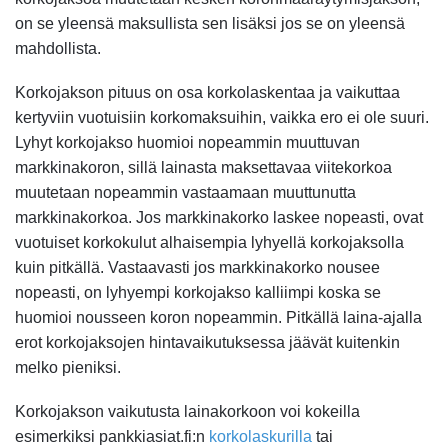
on se yleensä maksullista sen lisäksi jos se on yleensä
mahdollista.
Korkojakson pituus on osa korkolaskentaa ja vaikuttaa
kertyviin vuotuisiin korkomaksuihin, vaikka ero ei ole suuri.
Lyhyt korkojakso huomioi nopeammin muuttuvan
markkinakoron, sillä lainasta maksettavaa viitekorkoa
muutetaan nopeammin vastaamaan muuttunutta
markkinakorkoa. Jos markkinakorko laskee nopeasti, ovat
vuotuiset korkokulut alhaisempia lyhyellä korkojaksolla
kuin pitkällä. Vastaavasti jos markkinakorko nousee
nopeasti, on lyhyempi korkojakso kalliimpi koska se
huomioi nousseen koron nopeammin. Pitkällä laina-ajalla
erot korkojaksojen hintavaikutuksessa jäävät kuitenkin
melko pieniksi.
Korkojakson vaikutusta lainakorkoon voi kokeilla
esimerkiksi pankkiasiat.fi:n
korkolaskurilla
tai