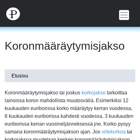
Hyppää
pääsisältöön
Koronmääräytymisjakso
Olet
Etusivu
täällä
Koronmääräytymisjakso tai joskus
korkojakso
tarkoittaa
lainoissa koron mahdollista muutosväliä. Esimerkiksi 12
kuukauden euriborissa korko määräytyy kerran vuodessa,
6 kuukauden euriborissa kahdesti vuodessa, 3 kuukauden
euriborissa kerran vuosineljänneksessä jne. Korko pysyy
samana koronmääräytymisjakson ajan. Jos
viitekorkoa
tai
korkojaksoa muutetaan kesken koronmääräytymisjakson,