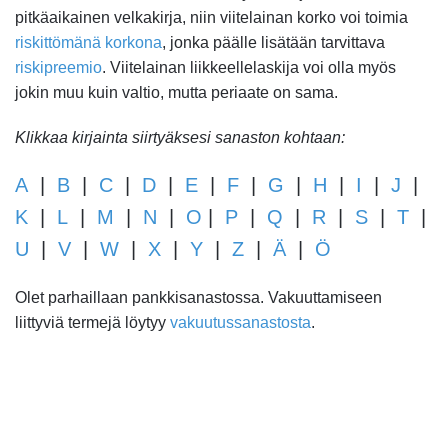
pitkäaikainen velkakirja, niin viitelainan korko voi toimia
riskittömänä korkona
, jonka päälle lisätään tarvittava
riskipreemio
. Viitelainan liikkeellelaskija voi olla myös
jokin muu kuin valtio, mutta periaate on sama.
Klikkaa kirjainta siirtyäksesi sanaston kohtaan:
A
|
B
|
C
|
D
|
E
|
F
|
G
|
H
|
I
|
J
|
K
|
L
|
M
|
N
|
O
|
P
|
Q
|
R
|
S
|
T
|
U
|
V
|
W
|
X
|
Y
|
Z
|
Ä
|
Ö
Olet parhaillaan pankkisanastossa. Vakuuttamiseen
liittyviä termejä löytyy
vakuutussanastosta
.