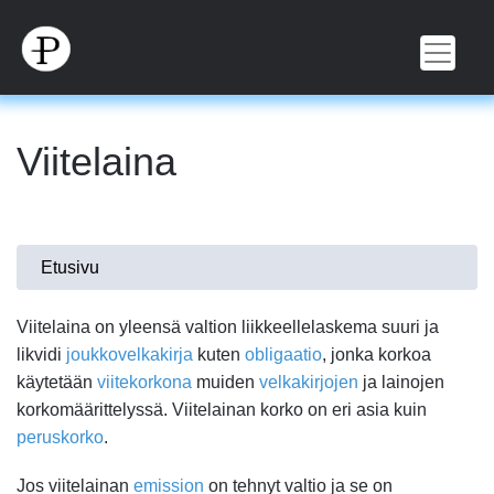
Hyppää
pääsisältöön
Viitelaina
Olet
Etusivu
täällä
Viitelaina on yleensä valtion liikkeellelaskema suuri ja
likvidi
joukkovelkakirja
kuten
obligaatio
, jonka korkoa
käytetään
viitekorkona
muiden
velkakirjojen
ja lainojen
korkomäärittelyssä. Viitelainan korko on eri asia kuin
peruskorko
.
Jos viitelainan
emission
on tehnyt valtio ja se on