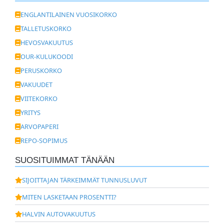
ENGLANTILAINEN VUOSIKORKO
TALLETUSKORKO
HEVOSVAKUUTUS
OUR-KULUKOODI
PERUSKORKO
VAKUUDET
VIITEKORKO
YRITYS
ARVOPAPERI
REPO-SOPIMUS
SUOSITUIMMAT TÄNÄÄN
SIJOITTAJAN TÄRKEIMMÄT TUNNUSLUVUT
MITEN LASKETAAN PROSENTTI?
HALVIN AUTOVAKUUTUS