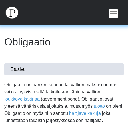
Hyppää
pääsisältöön
Obligaatio
Olet
Etusivu
täällä
Obligaatio on pankin, kunnan tai valtion maksusitoumus,
vaikka nykyisin sillä tarkoitetaan lähinnä valtion
joukkovelkakirjaa
(government bond). Obligaatiot ovat
yleensä vähäriskisiä sijoituksia, mutta myös
tuotto
on pieni.
Obligaatio on myös niin sanottu
haltijavelkakirja
joka
lunastetaan takaisin järjestyksessä sen haltijalta.