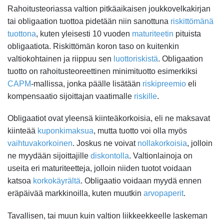
Rahoitusteoriassa valtion pitkäaikaisen joukkovelkakirjan
tai obligaation tuottoa pidetään niin sanottuna
riskittömänä
tuottona
, kuten yleisesti 10 vuoden
maturiteetin
pituista
obligaatiota. Riskittömän koron taso on kuitenkin
valtiokohtainen ja riippuu sen
luottoriskistä
. Obligaation
tuotto on rahoitusteoreettinen minimituotto esimerkiksi
CAPM
-mallissa, jonka päälle lisätään
riskipreemio
eli
kompensaatio sijoittajan vaatimalle
riskille
.
Obligaatiot ovat yleensä kiinteäkorkoisia, eli ne maksavat
kiinteää
kuponkimaksua
, mutta tuotto voi olla myös
vaihtuvakorkoinen
. Joskus ne voivat
nollakorkoisia
, jolloin
ne myydään sijoittajille
diskontolla
. Valtionlainoja on
useita eri maturiteetteja, jolloin niiden tuotot voidaan
katsoa
korkokäyrältä
. Obligaatio voidaan myydä ennen
eräpäivää markkinoilla, kuten muutkin
arvopaperit
.
Tavallisen, tai muun kuin valtion liikkeekkeelle laskeman