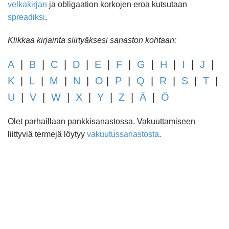
velkakirjan
ja obligaation korkojen eroa kutsutaan
spreadiksi
.
Klikkaa kirjainta siirtyäksesi sanaston kohtaan:
A
|
B
|
C
|
D
|
E
|
F
|
G
|
H
|
I
|
J
|
K
|
L
|
M
|
N
|
O
|
P
|
Q
|
R
|
S
|
T
|
U
|
V
|
W
|
X
|
Y
|
Z
|
Ä
|
Ö
Olet parhaillaan pankkisanastossa. Vakuuttamiseen
liittyviä termejä löytyy
vakuutussanastosta
.