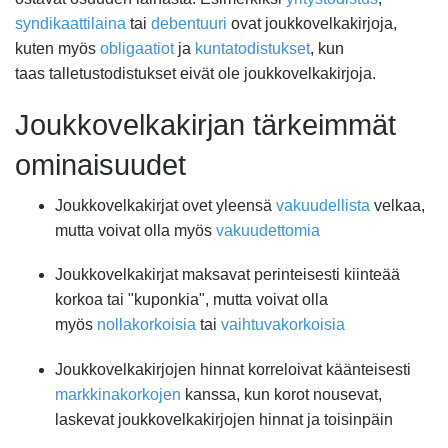
syndikaattilaina
tai
debentuuri
ovat joukkovelkakirjoja,
kuten myös
obligaatiot
ja
kuntatodistukset
, kun
taas talletustodistukset eivät ole joukkovelkakirjoja.
Joukkovelkakirjan tärkeimmät
ominaisuudet
Joukkovelkakirjat ovet yleensä
vakuudellista
velkaa,
mutta voivat olla myös
vakuudettomia
Joukkovelkakirjat maksavat perinteisesti kiinteää
korkoa tai "kuponkia", mutta voivat olla
myös
nollakorkoisia
tai
vaihtuvakorkoisia
Joukkovelkakirjojen hinnat korreloivat käänteisesti
markkinakorkojen
kanssa, kun korot nousevat,
laskevat joukkovelkakirjojen hinnat ja toisinpäin