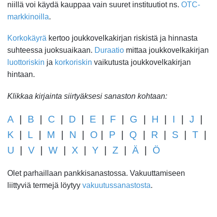
niillä voi käydä kauppaa vain suuret instituutiot ns.
OTC-
markkinoilla
.
Korkokäyrä
kertoo joukkovelkakirjan riskistä ja hinnasta
suhteessa juoksuaikaan.
Duraatio
mittaa joukkovelkakirjan
luottoriskin
ja
korkoriskin
vaikutusta joukkovelkakirjan
hintaan.
Klikkaa kirjainta siirtyäksesi sanaston kohtaan:
A
|
B
|
C
|
D
|
E
|
F
|
G
|
H
|
I
|
J
|
K
|
L
|
M
|
N
|
O
|
P
|
Q
|
R
|
S
|
T
|
U
|
V
|
W
|
X
|
Y
|
Z
|
Ä
|
Ö
Olet parhaillaan pankkisanastossa. Vakuuttamiseen
liittyviä termejä löytyy
vakuutussanastosta
.