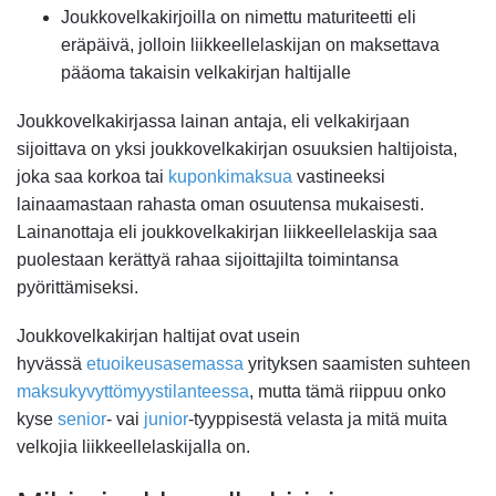
Joukkovelkakirjoilla on nimettu maturiteetti eli
eräpäivä, jolloin liikkeellelaskijan on maksettava
pääoma takaisin velkakirjan haltijalle
Joukkovelkakirjassa lainan antaja, eli velkakirjaan
sijoittava on yksi joukkovelkakirjan osuuksien haltijoista,
joka saa korkoa tai
kuponkimaksua
vastineeksi
lainaamastaan rahasta oman osuutensa mukaisesti.
Lainanottaja eli joukkovelkakirjan liikkeellelaskija saa
puolestaan kerättyä rahaa sijoittajilta toimintansa
pyörittämiseksi.
Joukkovelkakirjan haltijat ovat usein
hyvässä
etuoikeusasemassa
yrityksen saamisten suhteen
maksukyvyttömyystilanteessa
, mutta tämä riippuu onko
kyse
senior
- vai
junior
-tyyppisestä velasta ja mitä muita
velkojia liikkeellelaskijalla on.