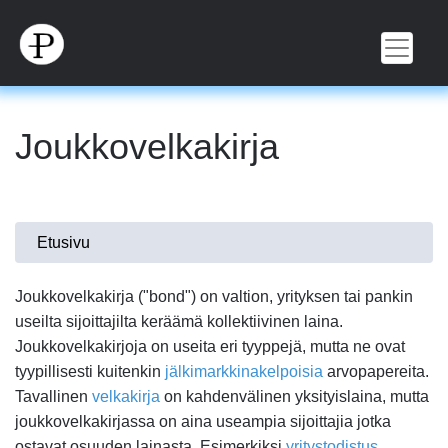
Hyppää
pääsisältöön
Joukkovelkakirja
Olet
Etusivu
täällä
Joukkovelkakirja ("bond") on valtion, yrityksen tai pankin
useilta sijoittajilta keräämä kollektiivinen laina.
Joukkovelkakirjoja on useita eri tyyppejä, mutta ne ovat
tyypillisesti kuitenkin
jälkimarkkinakelpoisia
arvopapereita.
Tavallinen
velkakirja
on kahdenvälinen yksityislaina, mutta
joukkovelkakirjassa on aina useampia sijoittajia jotka
ostavat osuuden lainasta. Esimerkiksi
yritystodistus
,