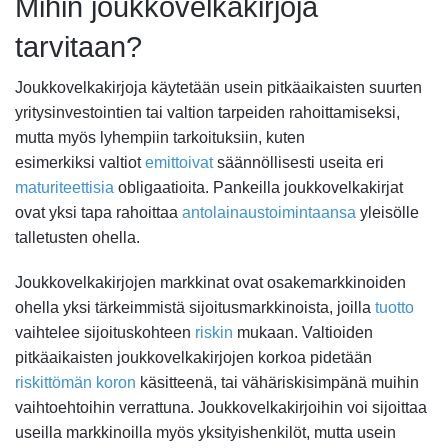
Mihin joukkovelkakirjoja
tarvitaan?
Joukkovelkakirjoja käytetään usein pitkäaikaisten suurten
yritysinvestointien tai valtion tarpeiden rahoittamiseksi,
mutta myös lyhempiin tarkoituksiin, kuten
esimerkiksi valtiot
emittoivat
säännöllisesti useita eri
maturiteettisia
obligaatioita. Pankeilla joukkovelkakirjat
ovat yksi tapa rahoittaa
antolainaustoimintaansa
yleisölle
talletusten ohella.
Joukkovelkakirjojen markkinat ovat osakemarkkinoiden
ohella yksi tärkeimmistä sijoitusmarkkinoista, joilla
tuotto
vaihtelee sijoituskohteen
riskin
mukaan. Valtioiden
pitkäaikaisten joukkovelkakirjojen korkoa pidetään
riskittömän koron
käsitteenä, tai vähäriskisimpänä muihin
vaihtoehtoihin verrattuna. Joukkovelkakirjoihin voi sijoittaa
useilla markkinoilla myös yksityishenkilöt, mutta usein