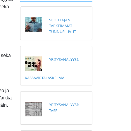
 sekä
SIJOITTAJAN
TÄRKEIMMÄT
TUNNUSLUVUT
n sekä
YRITYSANALYYSI:
KASSAVIRTALASKELMA
so ja
Vaikka
YRITYSANALYYSI:
äin.
TASE