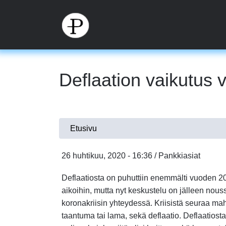
Hyppää
pääsisältöön
Deflaation vaikutus v
Olet
Etusivu
täällä
26 huhtikuu, 2020 - 16:36 / Pankkiasiat
Deflaatiosta on puhuttiin enemmälti vuoden 
aikoihin, mutta nyt keskustelu on jälleen nous
koronakriisin yhteydessä. Kriisistä seuraa mah
taantuma tai lama, sekä deflaatio. Deflaatiosta