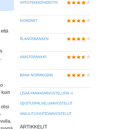
HYPOTEEKKIYHDISTYS
NORDNET
 että
ÅLANDSBANKEN
ös
SÄÄSTÖPANKKI
.
BANK NORWEGIAN
ko
 kuin
LISÄÄ PANKKIARVOSTELUITA ⇒
SIJOITUSPALVELUARVOSTELUT
olisi
VAKUUTUSYHTIÖARVOSTELUT
n
vulla,
ARTIKKELIT
n syynä