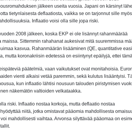
lousromahduksen jälkeen useita vuosia. Japani on kärsinyt läh
otta tietynlaisesta deflaatiosta, vaikka se on tarjonnut sille myö
hdollisuuksia. Inflaatio voisi olla sille jopa riski.
i vuoden 2008 jälkeen, koska EKP ei ole lisännyt rahanmäärää
sa maissa. Sittemmin rahahanat aukesivat mitä suuremmissa mää
 huimaa kasvua. Rahanmäärän lisääminen (QE, quantitative eas
, mutta koronakriisin edetessä on esiintynyt epäilyjä, ettei tämä 
leispäteviä päätelmiä, vaan vaikutukset ovat monitahoisia. Euro
aiden vienti alkaisi vetää paremmin, sekä kulutus lisääntyisi. 
nousua, kun inflaatio lähtisi nousuun talouden piristymisen vuok
ennen näkemätön valtioiden velkataakka.
olla riski. Inflaatio nostaa korkoja, mutta deflaatio nostaa
 hyödyttää niitä, jotka omistavat pääomia mahdollisesta omais
ta voi mahdollisesti vaihtaa. Arvonsa silyttävää pääomaa on esim
allit.