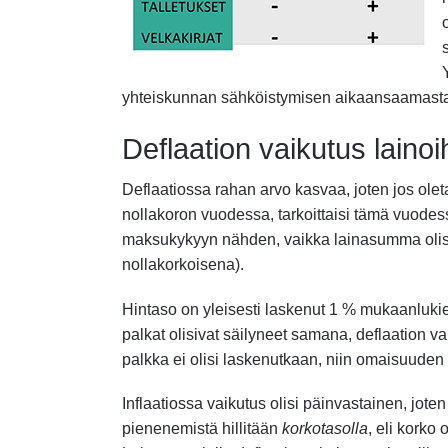
yhteiskunnan sähköistymisen aikaansaamasta 
Deflaation vaikutus lainoi
Deflaatiossa rahan arvo kasvaa, joten jos ole
nollakoron vuodessa, tarkoittaisi tämä vuode
maksukykyyn nähden, vaikka lainasumma olisi
nollakorkoisena).
Hintaso on yleisesti laskenut 1 % mukaanluki
palkat olisivat säilyneet samana, deflaation v
palkka ei olisi laskenutkaan, niin omaisuuden
Inflaatiossa vaikutus olisi päinvastainen, jot
pienenemistä hillitään
korkotasolla
, eli kork