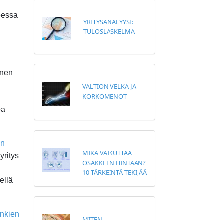
teessa
YRITYSANALYYSI:
TULOSLASKELMA
inen
VALTION VELKA JA
KORKOMENOT
pa
en
MIKÄ VAIKUTTAA
yritys
OSAKKEEN HINTAAN?
10 TÄRKEINTÄ TEKIJÄÄ
ellä
nkien
MITEN