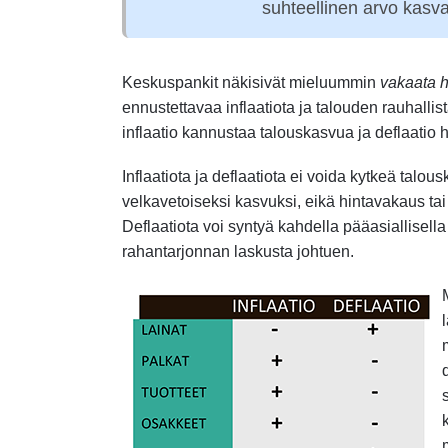
suhteellinen arvo kasva
Keskuspankit näkisivät mieluummin
vakaata 
ennustettavaa inflaatiota ja talouden rauhalli
inflaatio kannustaa talouskasvua ja deflaatio h
Inflaatiota ja deflaatiota ei voida kytkeä talo
velkavetoiseksi kasvuksi, eikä hintavakaus tai
Deflaatiota voi syntyä kahdella pääasiallisella
rahantarjonnan laskusta johtuen.