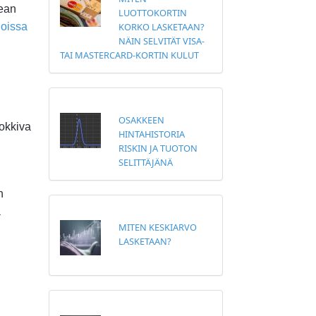
kean
LUOTTOKORTIN
KORKO LASKETAAN?
ioissa
NÄIN SELVITÄT VISA-
TAI MASTERCARD-KORTIN KULUT
OSAKKEEN
uokkiva
HINTAHISTORIA
RISKIN JA TUOTON
SELITTÄJÄNÄ
n
a
MITEN KESKIARVO
LASKETAAN?