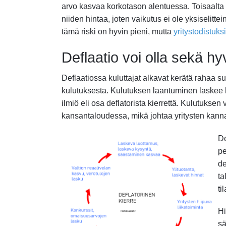
arvo kasvaa korkotason alentuessa. Toisaalta y
niiden hintaa, joten vaikutus ei ole yksiselitte
tämä riski on hyvin pieni, mutta
yritystodistuks
Deflaatio voi olla sekä h
Deflaatiossa kuluttajat alkavat kerätä rahaa 
kulutuksesta. Kulutuksen laantuminen laskee hi
ilmiö eli osa deflatorista kierrettä. Kulutukse
kansantaloudessa, mikä johtaa yritysten kanna
De
pe
de
ta
ti
Hi
sä