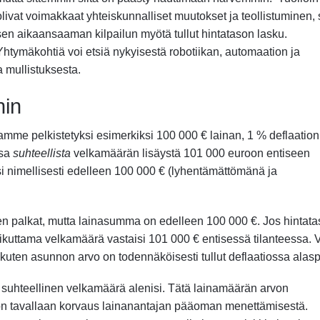
olivat voimakkaat yhteiskunnalliset muutokset ja teollistuminen,
sen aikaansaaman kilpailun myötä tullut hintatason lasku.
Yhtymäkohtiä voi etsiä nykyisestä robotiikan, automaation ja
mullistuksesta.
hin
tamme pelkistetyksi esimerkiksi 100 000 € lainan, 1 % deflaatio
ssa
suhteellista
velkamäärän lisäystä 101 000 euroon entiseen
 nimellisesti edelleen 100 000 € (lyhentämättömänä ja
en palkat, mutta lainasumma on edelleen 100 000 €. Jos hintata
aikuttama velkamäärä vastaisi 101 000 € entisessä tilanteessa. 
 kuten asunnon arvo on todennäköisesti tullut deflaatiossa alasp
en suhteellinen velkamäärä alenisi. Tätä lainamäärän arvon
o on tavallaan korvaus lainanantajan pääoman menettämisestä.