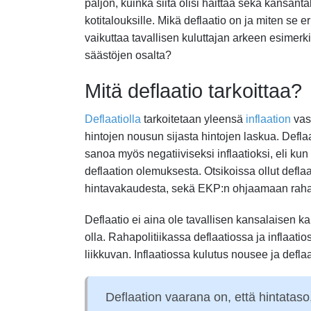
paljon, kuinka siitä olisi haittaa sekä kansanta
kotitalouksille. Mikä deflaatio on ja miten se eri
vaikuttaa tavallisen kuluttajan arkeen esimerki
säästöjen osalta?
Mitä deflaatio tarkoittaa?
Deflaatiolla
tarkoitetaan yleensä
inflaation
vast
hintojen nousun sijasta hintojen laskua. Defla
sanoa myös negatiiviseksi inflaatioksi, eli kun
deflaation olemuksesta. Otsikoissa ollut defl
hintavakaudesta, sekä EKP:n ohjaamaan rahap
Deflaatio ei aina ole tavallisen kansalaisen ka
olla. Rahapolitiikassa deflaatiossa ja inflaa
liikkuvan. Inflaatiossa kulutus nousee ja defl
Deflaation vaarana on, että hintatas