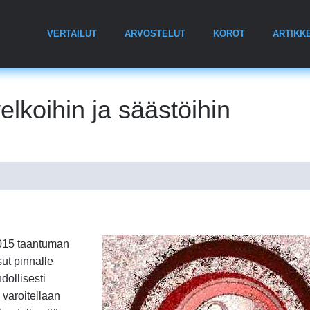
VERTAILUT
ARVOSTELUT
KOROT
ARTIKKE
elkoihin ja säästöihin
2015 taantuman
sut pinnalle
dollisesti
 varoitellaan