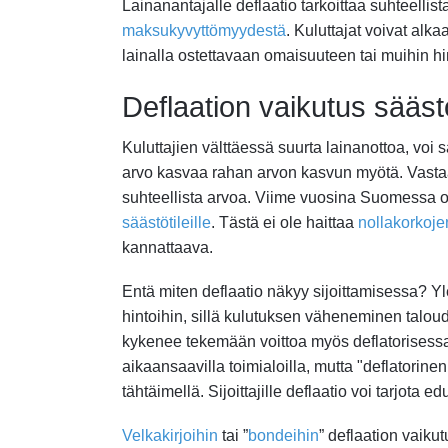
Lainanantajalle deflaatio tarkoittaa suhteelli
maksukyvyttömyydestä
. Kuluttajat voivat alk
lainalla ostettavaan omaisuuteen tai muihin hi
Deflaation vaikutus sääst
Kuluttajien välttäessä suurta lainanottoa, voi
arvo kasvaa rahan arvon kasvun myötä. Vastaav
suhteellista arvoa. Viime vuosina Suomessa on
säästötileille
. Tästä ei ole haittaa
nollakorkoje
kannattaava.
Entä miten deflaatio näkyy sijoittamisessa? Yl
hintoihin, sillä kulutuksen väheneminen taloudes
kykenee tekemään voittoa myös deflatorisessa 
aikaansaavilla toimialoilla, mutta "deflatorine
tähtäimellä. Sijoittajille deflaatio voi tarjot
Velkakirjoihin
tai ”
bondeihin
” deflaation vaikut