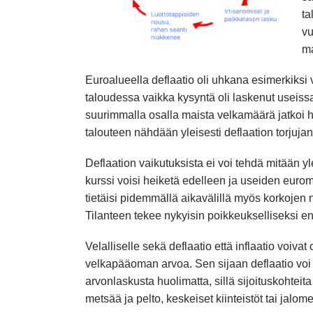
ta
vu
ma
Euroalueella deflaatio oli uhkana esimerkiks
taloudessa vaikka kysyntä oli laskenut useis
suurimmalla osalla maista velkamäärä jatkoi
talouteen nähdään yleisesti deflaation torjujana
Deflaation vaikutuksista ei voi tehdä mitään y
kurssi voisi heiketä edelleen ja useiden eurom
tietäisi pidemmällä aikavälillä myös korkojen 
Tilanteen tekee nykyisin poikkeukselliseksi 
Velalliselle sekä deflaatio että inflaatio voivat 
velkapääoman arvoa. Sen sijaan deflaatio voi
arvonlaskusta huolimatta, sillä sijoituskohtei
metsää ja pelto, keskeiset kiinteistöt tai jalomet