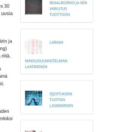
REAALIKORKO JA SEN
es 30
VAIKUTUS
s uusia
TUOTTOON
rin ja
LAINAN
ing)
riitä.
MAKSUSUUNNITELMAN
LAATIMINEN
n
Tämä
si.
SIJOITUKSEN
TUOTON
LASKEMINEN
uuden
erkiksi