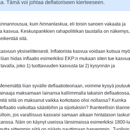
a. Tämä voi johtaa deflatoriseen kierteeseen.
hinnannousua
, kuin
hinnanlaskua
, eli toisin sanoen vakaata ja
sta kasvua. Keskuspankkien rahapolitiikan taustalla on näkemys,
eikentää sitä.
uskasvuun yksiselitteisesti. Inflatorista kasvua voidaan kutsua my
 liian hidas inflaatio esimerkiksi EKP:n mukaan siten tue kasvua
 tavalla, joko 1) tuottavuuden kasvusta tai 2) kysynnän ja
Menemättä liian syvälle deflaatioteoriaan, voimme kysyä joutuu
lainaaja maksamaan lainansa kalliimmalla takaisin deflaatiossa,
mitä siitä on maksanut vaikka korkotaso olisi nollassa? Kuinka
deflaatio vaikuttaa säästöihin ja sijoituksiin? Ihanteellisin tilanne 
silloin, jos varallisuus kasvaisi samaan aikaan hintatason lasku
kanssa. Näin on käynyt useissa länsimaissa esimerkiksi 1800-lu
mutta sittemmin siitä on päästy nauttimaan harvemmin. Tuolloi