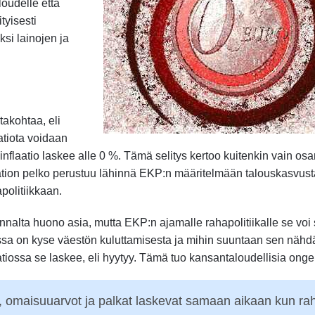
loudelle että
tyisesti
ksi lainojen ja
akohtaa, eli
atiota voidaan
 inflaatio laskee alle 0 %. Tämä selitys kertoo kuitenkin vain os
aation pelko perustuu lähinnä EKP:n määritelmään talouskasvust
olitiikkaan.
nnalta huono asia, mutta EKP:n ajamalle rahapolitiikalle se voi 
tiossa on kyse väestön kuluttamisesta ja mihin suuntaan sen näh
aatiossa se laskee, eli hyytyy. Tämä tuo kansantaloudellisia onge
o, omaisuuarvot ja palkat laskevat samaan aikaan kun ra