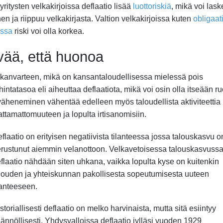
ritysten velkakirjoissa deflaatio lisää
luottoriskiä
, mikä voi las
inen ja riippuu velkakirjasta. Valtion velkakirjoissa kuten
obligaat
issa
riski voi olla korkea.
yvää, että huonoa
sukanvarteen, mikä on kansantaloudellisessa mielessä pois
ntatasoa eli aiheuttaa deflaatiota, mikä voi osin olla itseään r
n väheneminen vähentää edelleen myös taloudellista aktiviteettia
ttamattomuuteen ja lopulta irtisanomisiin.
flaatio on erityisen negatiivista tilanteessa jossa talouskasvu o
rustunut aiemmin velanottoon. Velkavetoisessa talouskasvuss
flaatio nähdään siten uhkana, vaikka lopulta kyse on kuitenkin
louden ja yhteiskunnan pakollisesta sopeutumisesta uuteen
lanteeseen.
storiallisesti deflaatio on melko harvinaista, mutta sitä esiintyy
ännöllisesti. Yhdysvalloissa deflaatio jylläsi vuoden 1929