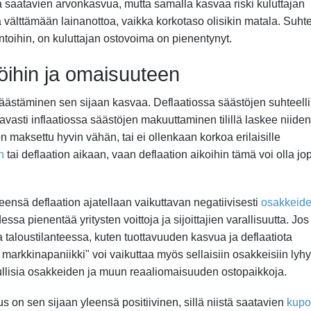
sta saatavien arvonkasvua, mutta samalla kasvaa riski kuluttajan
aa välttämään lainanottoa, vaikka korkotaso olisikin matala. Suh
ntoihin, on kuluttajan ostovoima on pienentynyt.
öihin ja omaisuuteen
 säästäminen sen sijaan kasvaa. Deflaatiossa säästöjen suhteell
asti inflaatiossa säästöjen makuuttaminen tilillä laskee niiden
 maksettu hyvin vähän, tai ei ollenkaan korkoa erilaisille
n
tai deflaation aikaan, vaan deflaation aikoihin tämä voi olla jo
eensä deflaation ajatellaan vaikuttavan negatiivisesti
osakkeid
sa pienentää yritysten voittoja ja sijoittajien varallisuutta. Jos 
taloustilanteessa, kuten tuottavuuden kasvua ja deflaatiota
n markkinapaniikki" voi vaikuttaa myös sellaisiin osakkeisiin lyhy
a edullisia osakkeiden ja muun reaaliomaisuuden ostopaikkoja.
us on sen sijaan yleensä positiivinen, sillä niistä saatavien
kupo