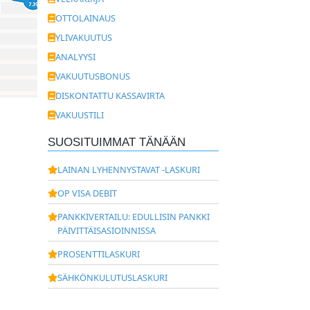
OTTOLAINAUS
YLIVAKUUTUS
ANALYYSI
VAKUUTUSBONUS
DISKONTATTU KASSAVIRTA
VAKUUSTILI
SUOSITUIMMAT TÄNÄÄN
LAINAN LYHENNYSTAVAT -LASKURI
OP VISA DEBIT
PANKKIVERTAILU: EDULLISIN PANKKI
PÄIVITTÄISASIOINNISSA
PROSENTTILASKURI
SÄHKÖNKULUTUSLASKURI