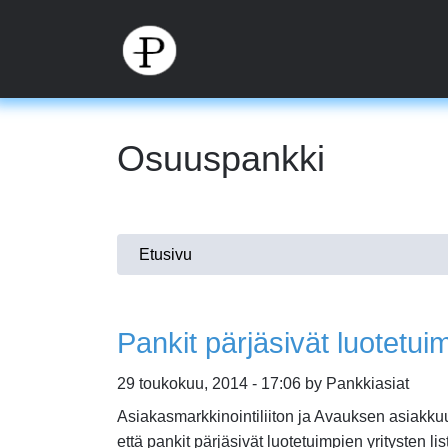
Hyppää
pääsisältöön
Osuuspankki
Olet
Etusivu
täällä
Pankit pärjäsivät luotetuim
29 toukokuu, 2014 - 17:06 by Pankkiasiat
Asiakasmarkkinointiliiton ja Avauksen asiakku
että pankit pärjäsivät luotetuimpien yritysten li