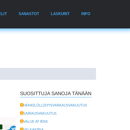
ELIT
SANASTOT
LASKURIT
INFO
SUOSITTUJA SANOJA TÄNÄÄN
HENKILÖLLISYYSVARKAUSVAKUUTUS
SAIRAUSVAKUUTUS
VALUE AT RISK
VELKAKIRJA