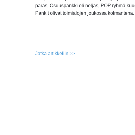
paras, Osuuspankki oli neljäs, POP ryhmä kuu
Pankit olivat toimialojen joukossa kolmantena.
Jatka artikkeliin >>
about
Pankit
pärjäsivät
luotetuimpien
yritysten
listalla