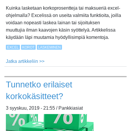
Kuinka lasketaan korkoprosentteja tai maksueriä excel-
ohjelmalla? Excelissä on useita valmiita funktioita, joilla
voidaan nopeasti laskea lainan tai sijoituksen
muuttujia ilman kaavojen käsin syöttelyä. Artikkelissa
käydään läpi muutamia hyödyllisimpiä komentoja.
EXCEL
KOROT
LASKEMINEN
Jatka artikkeliin >>
about
Hyödylliset
excel-
Tunnetko erilaiset
kaavat
korkolaskuille
korkokäsitteet?
3 syyskuu, 2019 - 21:55 / Pankkiasiat