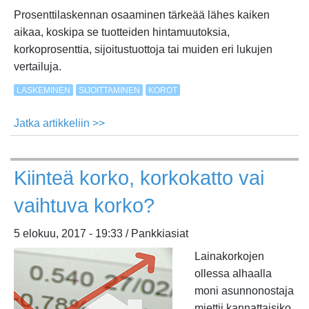
Prosenttilaskennan osaaminen tärkeää lähes kaiken
aikaa, koskipa se tuotteiden hintamuutoksia,
korkoprosenttia, sijoitustuottoja tai muiden eri lukujen
vertailuja.
LASKEMINEN
SIJOITTAMINEN
KOROT
Jatka artikkeliin >>
about
Miten
lasketaan
Kiinteä korko, korkokatto vai
prosentti?
vaihtuva korko?
5 elokuu, 2017 - 19:33 / Pankkiasiat
Lainakorkojen
ollessa alhaalla
moni asunnonostaja
miettii kannattaisiko