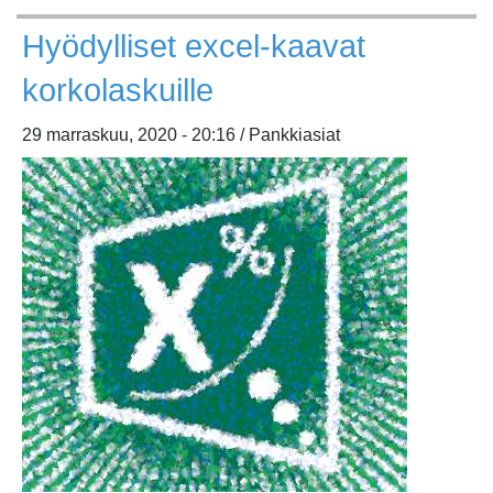
vuotta
Hyödylliset excel-kaavat
korkohistoriaa
korkolaskuille
29 marraskuu, 2020 - 20:16 / Pankkiasiat