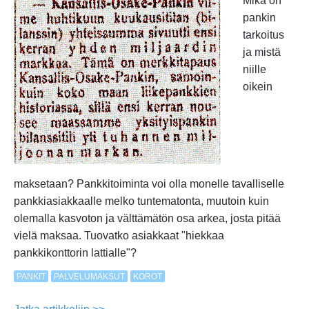
Mikä on
pankin
tarkoitus
ja mistä
niille
oikein
maksetaan? Pankkitoiminta voi olla monelle tavalliselle
pankkiasiakkaalle melko tuntematonta, muutoin kuin
olemalla kasvoton ja välttämätön osa arkea, josta pitää
vielä maksaa. Tuovatko asiakkaat "hiekkaa
pankkikonttorin lattialle"?
PANKIT
PALVELUMAKSUT
KOROT