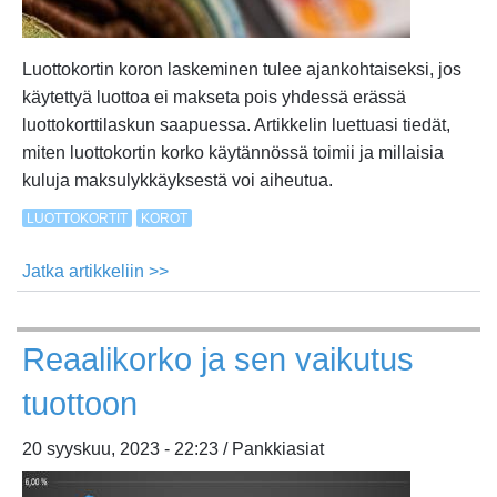
Luottokortin koron laskeminen tulee ajankohtaiseksi, jos
käytettyä luottoa ei makseta pois yhdessä erässä
luottokorttilaskun saapuessa. Artikkelin luettuasi tiedät,
miten luottokortin korko käytännössä toimii ja millaisia
kuluja maksulykkäyksestä voi aiheutua.
LUOTTOKORTIT
KOROT
Jatka artikkeliin >>
about
Miten
luottokortin
Reaalikorko ja sen vaikutus
korko
lasketaan?
tuottoon
Näin
selvität
20 syyskuu, 2023 - 22:23 / Pankkiasiat
Visa-
tai