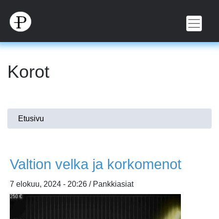
Hyppää
pääsisältöön
Korot
Olet
Etusivu
täällä
Valtion velka ja korkomenot
7 elokuu, 2024 - 20:26 / Pankkiasiat