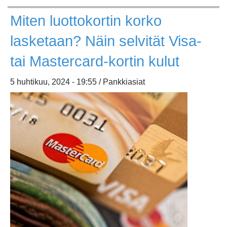
velka
Miten luottokortin korko
ja
korkomenot
lasketaan? Näin selvität Visa-
tai Mastercard-kortin kulut
5 huhtikuu, 2024 - 19:55 / Pankkiasiat