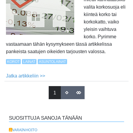
valita korkosuoja eli
kiinteä korko tai
korkokatto, vaiko
yleisin vaihtuva
korko. Pyrimme
vastaamaan tähän kysymykseen tässä artikkelissa
pankeista saatujen oikeiden tarjousten valossa.
KOROT
LAINAT
ASUNTOLAINAT
Jatka artikkeliin >>
about
Kiinteä
Sivut
korko,
1
korkokatto
vai
vaihtuva
SUOSITTUJA SANOJA TÄNÄÄN
korko?
VARAINHOITO