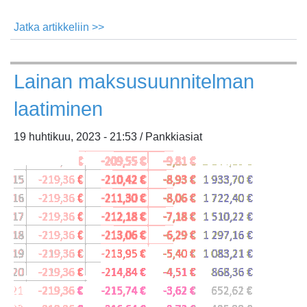
Jatka artikkeliin >>
about
Reaalikorko
ja
Lainan maksusuunnitelman
sen
vaikutus
laatiminen
tuottoon
19 huhtikuu, 2023 - 21:53 / Pankkiasiat