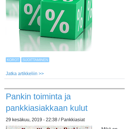
KOROT
SIJOITTAMINEN
Jatka artikkeliin >>
about
Tunnetko
erilaiset
Pankin toiminta ja
korkokäsitteet?
pankkiasiakkaan kulut
29 kesäkuu, 2019 - 22:38 / Pankkiasiat