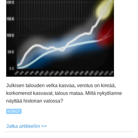
Julkisen talouden velka kasvaa, verotus on kireää,
korkomenot kasvavat, talous mataa. Miltä nykytilanne
näyttää historian valossa?
KOROT
Jatka artikkeliin >>
about
Valtion