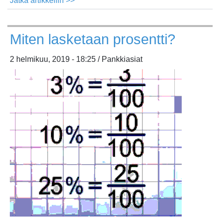
Jatka artikkeliin >>
about
Pankin
toiminta
Miten lasketaan prosentti?
ja
pankkiasiakkaan
2 helmikuu, 2019 - 18:25 / Pankkiasiat
kulut