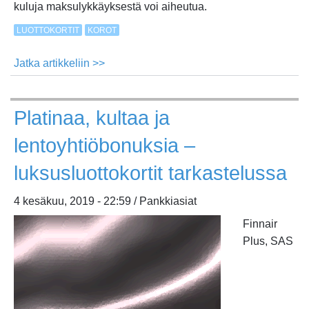
kuluja maksulykkäyksestä voi aiheutua.
LUOTTOKORTIT
KOROT
Jatka artikkeliin >>
about
Miten
luottokortin
Platinaa, kultaa ja
korko
lasketaan?
lentoyhtiöbonuksia –
Näin
selvität
luksusluottokortit tarkastelussa
Visa-
4 kesäkuu, 2019 - 22:59 / Pankkiasiat
tai
Mastercard-
Finnair
kortin
Plus, SAS
kulut