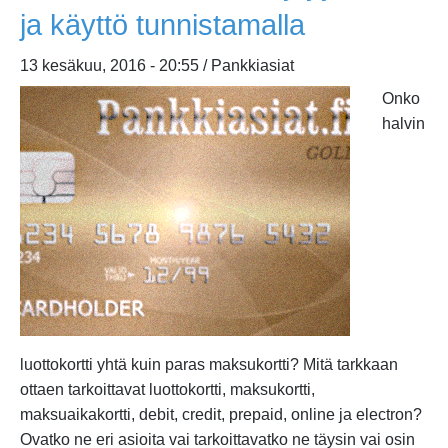
Katso
ja käyttö tunnistamalla
luottokorttivertailu
2017
13 kesäkuu, 2016 - 20:55 / Pankkiasiat
Onko
halvin
luottokortti yhtä kuin paras maksukortti? Mitä tarkkaan
ottaen tarkoittavat luottokortti, maksukortti,
maksuaikakortti, debit, credit, prepaid, online ja electron?
Ovatko ne eri asioita vai tarkoittavatko ne täysin vai osin