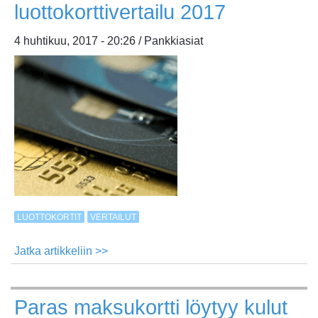
luottokorttivertailu 2017
–
luksusluottokortit
4 huhtikuu, 2017 - 20:26 / Pankkiasiat
tarkastelussa
LUOTTOKORTIT
VERTAILUT
Jatka artikkeliin >>
about
Halvin
luottokortti?
Paras maksukortti löytyy kulut
-