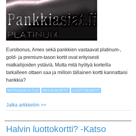
Eurobonus, Amex sekä pankkien vastaavat platinum-,
gold- ja premium-tason kortit ovat erityisesti
matkailijoiden ystäviä. Mutta mitä hyötyä korteilla
tarkalleen ottaen saa ja milloin tällainen kortti kannattaisi
hankkia?
MATKAVAKUUTUS
MAKSUKORTIT
LUOTTOKORTIT
Jatka artikkeliin >>
about
Platinaa,
kultaa
Halvin luottokortti? -Katso
ja
lentoyhtiöbonuksia