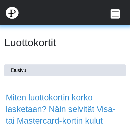
Hyppää
pääsisältöön
Luottokortit
Olet
Etusivu
täällä
Miten luottokortin korko
lasketaan? Näin selvität Visa-
tai Mastercard-kortin kulut