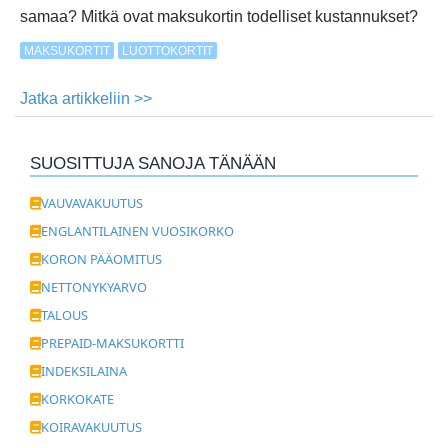
samaa? Mitkä ovat maksukortin todelliset kustannukset?
MAKSUKORTIT
LUOTTOKORTIT
Jatka artikkeliin >>
about
Paras
maksukortti
SUOSITTUJA SANOJA TÄNÄÄN
löytyy
kulut
VAUVAVAKUUTUS
ja
ENGLANTILAINEN VUOSIKORKO
käyttö
KORON PÄÄOMITUS
tunnistamalla
NETTONYKYARVO
TALOUS
PREPAID-MAKSUKORTTI
INDEKSILAINA
KORKOKATE
KOIRAVAKUUTUS