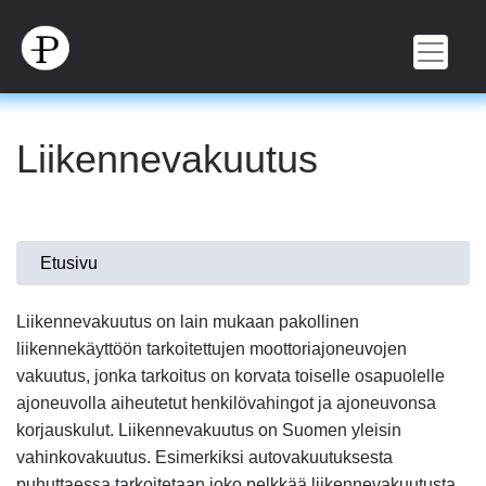
Hyppää
pääsisältöön
Liikennevakuutus
Olet
Etusivu
täällä
Liikennevakuutus on lain mukaan pakollinen
liikennekäyttöön tarkoitettujen moottoriajoneuvojen
vakuutus, jonka tarkoitus on korvata toiselle osapuolelle
ajoneuvolla aiheutetut henkilövahingot ja ajoneuvonsa
korjauskulut. Liikennevakuutus on Suomen yleisin
vahinkovakuutus. Esimerkiksi autovakuutuksesta
puhuttaessa tarkoitetaan joko pelkkää liikennevakuutusta,