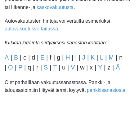
tai liikenne- ja
kaskovakuutusta
.
Autovakuutusten hintoja voi vertailla esimerkiksi
autovakuutusvertailussa
.
Klikkaa kirjainta siirtyäksesi sanaston kohtaan:
A
|
B
| c | d |
E
| f | g |
H
|
I
|
J
|
K
|
L
|
M
| n
|
O
|
P
| q | r |
S
|
T
| u |
V
| w | x |
Y
| z |
Ä
Olet parhaillaan vakuutussanastossa. Pankki- ja
talousasiointiin liittyvät termit löytyvät
pankkisanastosta
.