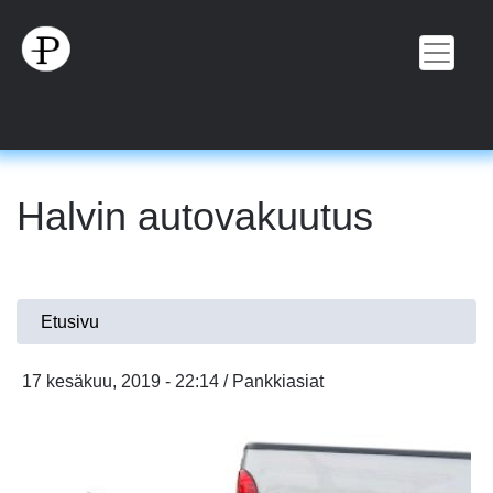
Hyppää
pääsisältöön
Halvin autovakuutus
Olet
Etusivu
täällä
17 kesäkuu, 2019 - 22:14 / Pankkiasiat