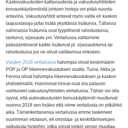
Kaskovakuutusten kattavuudesta ja vakuutusyhtiöiden
korvauskäytännöistä johtuen hintoja voi pitää suunta-
antavina. Vakuutusyhtiöt antavat myös valita eri kaskon
laajuustasoja ja/tai lisätä yksittäisiä lisäturvia. Tällaisia
valinnaisia lisäturvia ovat tyypillisesti rahoitusturva,
lasiturva, sijaisauto ym. Vertailussa valitsimme
pääsääntöisesti kaikki lisäturvat pl. sijaisautoturva tai
rahoitusturva jos ne olivat valittavissa erikseen.
Vuoden 2016 vertailussa
halvimpia olivat keskimäärin
POP ja OP liikennevakuutuksen osalta. Turva, Aktia ja
Fennia olivat halvimpia liikennevakuutuksen ja kaskon
yhdistelmällä. Halvimmat hinnat ovat siis pääosin
vaihtuneet vakuutusyhtiöiden vertailussa. Tähän voi olla
syynä, että autovakuutusten bonuskäytännöt muuttuivat
vuonna 2018 sen lisäksi että viime vertailusta on pitkähkö
aika. Tämänkertaisessa vertailussa emme laskeneet
suurimman etutason, eli omistaja- ja keskittämisetujen
vaikutusta hintoihin, jotka voivat jonkin verran muuttaa