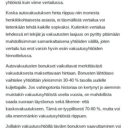
yhtiöistä kuin viime vertailussa.
Koska autovakuutuksen hinta riippuu niin monesta
henkilökohtaisesta asiasta, ei täsmällistä vertailua voi
tietenkään tehdä kaikille sopivaksi. Kuitenkin vertailua
tehdessä eri tekijät ja vakuutusten laajuus on pyritty pitämään
mahdollisimman samankaltaisena yhtiöiden välillä, joten
vertailu tuo erot varsin hyvin esiin vakuutusyhtiöiden
hinnoittelussa.
Autovakuutusten bonukset vaikuttavat merkittävästi
vakuutuksesta maksettavaan hintaan. Bonusten lähtötaso
vaihtelee yhtiöittäin yleisimmin 30-40 % tasolla uudelle
kuljettajalle. Jos vahingotonta historiaa on kertynyt jo aiemmin
muistakin vakuutusyhtiöstä useita vuosia, on mahdollista
saada suoraan täysbonus sekä liikenne- että
kaskovakuutukseen. Tämä on tyypillisesti 70-80 %, mutta voi
olla enemmänkin vakuutusyhtiöstä riippuen.
Joillakin vakuutusyhtiöillä täyden bonuksen saavuttaminen voi