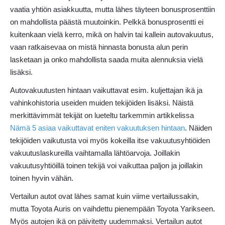
vaatia yhtiön asiakkuutta, mutta lähes täyteen bonusprosenttiin
on mahdollista päästä muutoinkin. Pelkkä bonusprosentti ei
kuitenkaan vielä kerro, mikä on halvin tai kallein autovakuutus,
vaan ratkaisevaa on mistä hinnasta bonusta alun perin
lasketaan ja onko mahdollista saada muita alennuksia vielä
lisäksi.
Autovakuutusten hintaan vaikuttavat esim. kuljettajan ikä ja
vahinkohistoria useiden muiden tekijöiden lisäksi. Näistä
merkittävimmät tekijät on lueteltu tarkemmin artikkelissa
Nämä 5 asiaa vaikuttavat eniten vakuutuksen hintaan
. Näiden
tekijöiden vaikutusta voi myös kokeilla itse vakuutusyhtiöiden
vakuutuslaskureilla vaihtamalla lähtöarvoja. Joillakin
vakuutusyhtiöillä toinen tekijä voi vaikuttaa paljon ja joillakin
toinen hyvin vähän.
Vertailun autot ovat lähes samat kuin viime vertailussakin,
mutta Toyota Auris on vaihdettu pienempään Toyota Yarikseen.
Myös autojen ikä on päivitetty uudemmaksi. Vertailun autot