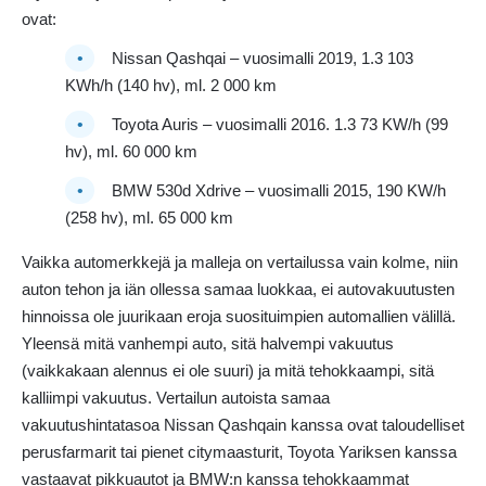
ovat:
Nissan Qashqai – vuosimalli 2019, 1.3 103
KWh/h (140 hv), ml. 2 000 km
Toyota Auris – vuosimalli 2016. 1.3 73 KW/h (99
hv), ml. 60 000 km
BMW 530d Xdrive – vuosimalli 2015, 190 KW/h
(258 hv), ml. 65 000 km
Vaikka automerkkejä ja malleja on vertailussa vain kolme, niin
auton tehon ja iän ollessa samaa luokkaa, ei autovakuutusten
hinnoissa ole juurikaan eroja suosituimpien automallien välillä.
Yleensä mitä vanhempi auto, sitä halvempi vakuutus
(vaikkakaan alennus ei ole suuri) ja mitä tehokkaampi, sitä
kalliimpi vakuutus. Vertailun autoista samaa
vakuutushintatasoa Nissan Qashqain kanssa ovat taloudelliset
perusfarmarit tai pienet citymaasturit, Toyota Yariksen kanssa
vastaavat pikkuautot ja BMW:n kanssa tehokkaammat