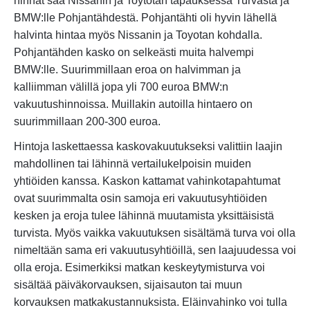
hinnat saa Nissanin ja Toytotan tapauksessa Turvasta ja
BMW:lle Pohjantähdestä. Pohjantähti oli hyvin lähellä
halvinta hintaa myös Nissanin ja Toyotan kohdalla.
Pohjantähden kasko on selkeästi muita halvempi
BMW:lle. Suurimmillaan eroa on halvimman ja
kalliimman välillä jopa yli 700 euroa BMW:n
vakuutushinnoissa. Muillakin autoilla hintaero on
suurimmillaan 200-300 euroa.
Hintoja laskettaessa kaskovakuutukseksi valittiin laajin
mahdollinen tai lähinnä vertailukelpoisin muiden
yhtiöiden kanssa. Kaskon kattamat vahinkotapahtumat
ovat suurimmalta osin samoja eri vakuutusyhtiöiden
kesken ja eroja tulee lähinnä muutamista yksittäisistä
turvista. Myös vaikka vakuutuksen sisältämä turva voi olla
nimeltään sama eri vakuutusyhtiöillä, sen laajuudessa voi
olla eroja. Esimerkiksi matkan keskeytymisturva voi
sisältää päiväkorvauksen, sijaisauton tai muun
korvauksen matkakustannuksista. Eläinvahinko voi tulla