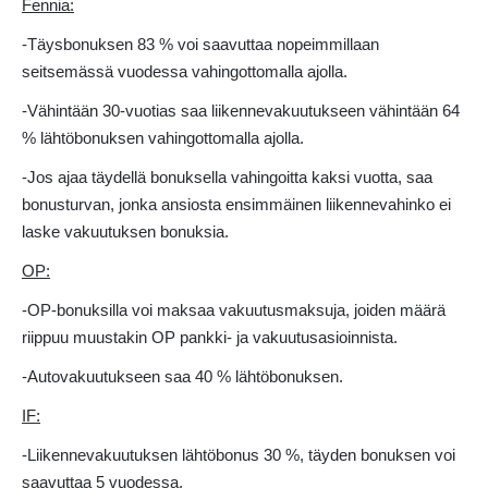
Fennia:
-Täysbonuksen 83 % voi saavuttaa nopeimmillaan
seitsemässä vuodessa vahingottomalla ajolla.
-Vähintään 30-vuotias saa liikennevakuutukseen vähintään 64
% lähtöbonuksen vahingottomalla ajolla.
-Jos ajaa täydellä bonuksella vahingoitta kaksi vuotta, saa
bonusturvan, jonka ansiosta ensimmäinen liikennevahinko ei
laske vakuutuksen bonuksia.
OP:
-OP-bonuksilla voi maksaa vakuutusmaksuja, joiden määrä
riippuu muustakin OP pankki- ja vakuutusasioinnista.
-Autovakuutukseen saa 40 % lähtöbonuksen.
IF:
-Liikennevakuutuksen lähtöbonus 30 %, täyden bonuksen voi
saavuttaa 5 vuodessa.