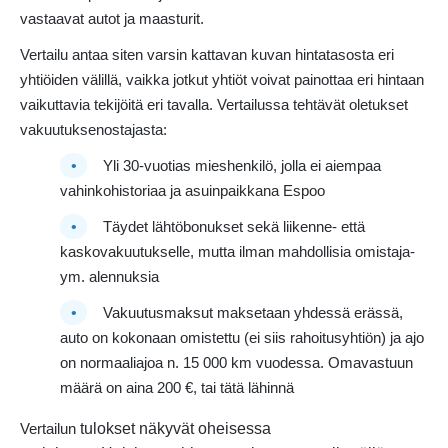
vastaavat autot ja maasturit.
Vertailu antaa siten varsin kattavan kuvan hintatasosta eri
yhtiöiden välillä, vaikka jotkut yhtiöt voivat painottaa eri hintaan
vaikuttavia tekijöitä eri tavalla. Vertailussa tehtävät oletukset
vakuutuksenostajasta:
Yli 30-vuotias mieshenkilö, jolla ei aiempaa
vahinkohistoriaa ja asuinpaikkana Espoo
Täydet lähtöbonukset sekä liikenne- että
kaskovakuutukselle, mutta ilman mahdollisia omistaja-
ym. alennuksia
Vakuutusmaksut maksetaan yhdessä erässä,
auto on kokonaan omistettu (ei siis rahoitusyhtiön) ja ajo
on normaaliajoa n. 15 000 km vuodessa. Omavastuun
määrä on aina 200 €, tai tätä lähinnä
tulokset näkyvät oheisessa
Vertailun