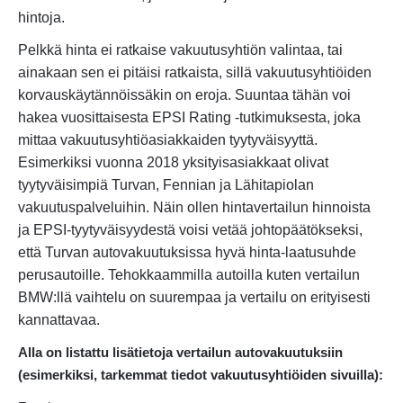
hintoja.
Pelkkä hinta ei ratkaise vakuutusyhtiön valintaa, tai
ainakaan sen ei pitäisi ratkaista, sillä vakuutusyhtiöiden
korvauskäytännöissäkin on eroja. Suuntaa tähän voi
hakea vuosittaisesta EPSI Rating -tutkimuksesta, joka
mittaa vakuutusyhtiöasiakkaiden tyytyväisyyttä.
Esimerkiksi vuonna 2018 yksityisasiakkaat olivat
tyytyväisimpiä Turvan, Fennian ja Lähitapiolan
vakuutuspalveluihin. Näin ollen hintavertailun hinnoista
ja EPSI-tyytyväisyydestä voisi vetää johtopäätökseksi,
että Turvan autovakuutuksissa hyvä hinta-laatusuhde
perusautoille. Tehokkaammilla autoilla kuten vertailun
BMW:llä vaihtelu on suurempaa ja vertailu on erityisesti
kannattavaa.
Alla on listattu lisätietoja vertailun autovakuutuksiin
(esimerkiksi, tarkemmat tiedot vakuutusyhtiöiden sivuilla):