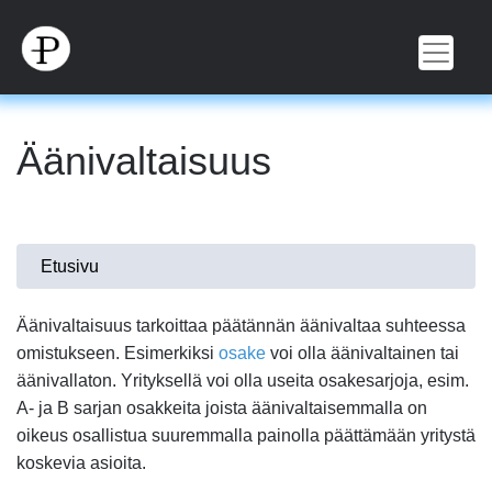
Hyppää
pääsisältöön
Äänivaltaisuus
Olet
Etusivu
täällä
Äänivaltaisuus tarkoittaa päätännän äänivaltaa suhteessa
omistukseen. Esimerkiksi
osake
voi olla äänivaltainen tai
äänivallaton. Yrityksellä voi olla useita osakesarjoja, esim.
A- ja B sarjan osakkeita joista äänivaltaisemmalla on
oikeus osallistua suuremmalla painolla päättämään yritystä
koskevia asioita.