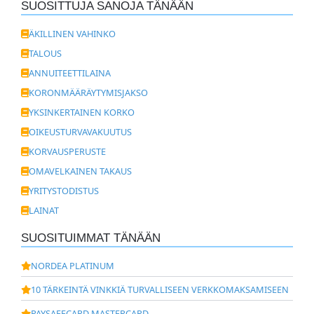
SUOSITTUJA SANOJA TÄNÄÄN
ÄKILLINEN VAHINKO
TALOUS
ANNUITEETTILAINA
KORONMÄÄRÄYTYMISJAKSO
YKSINKERTAINEN KORKO
OIKEUSTURVAVAKUUTUS
KORVAUSPERUSTE
OMAVELKAINEN TAKAUS
YRITYSTODISTUS
LAINAT
SUOSITUIMMAT TÄNÄÄN
NORDEA PLATINUM
10 TÄRKEINTÄ VINKKIÄ TURVALLISEEN VERKKOMAKSAMISEEN
PAYSAFECARD MASTERCARD