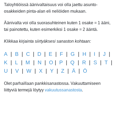
Taloyhtiöissä äänivaltaisuus voi olla jaettu asunto-
osakkeiden pinta-alan eli neliöiden mukaan.
Äänivalta voi olla suorasuhteinen kuten 1 osake = 1 ääni,
tai painotettu, kuten esimerkiksi 1 osake = 2 ääntä.
Klikkaa kirjainta siirtyäksesi sanaston kohtaan:
A
|
B
|
C
|
D
|
E
|
F
|
G
|
H
|
I
|
J
|
K
|
L
|
M
|
N
|
O
|
P
|
Q
|
R
|
S
|
T
|
U
|
V
|
W
|
X
|
Y
|
Z
|
Ä
|
Ö
Olet parhaillaan pankkisanastossa. Vakuuttamiseen
liittyviä termejä löytyy
vakuutussanastosta
.