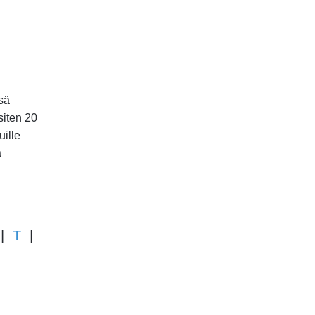
sä
siten 20
uille
a
|
T
|