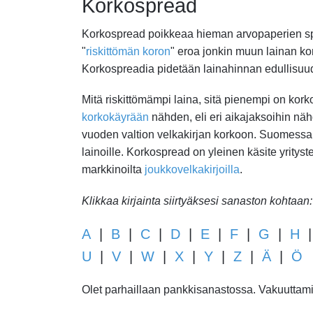
Korkospread
Korkospread poikkeaa hieman arvopaperien spre
"
riskittömän koron
" eroa jonkin muun lainan k
Korkospreadia pidetään lainahinnan edullisuud
Mitä riskittömämpi laina, sitä pienempi on kor
korkokäyrään
nähden, eli eri aikajaksoihin nä
vuoden valtion velkakirjan korkoon. Suomessa
lainoille. Korkospread on yleinen käsite yritys
markkinoilta
joukkovelkakirjoilla
.
Klikkaa kirjainta siirtyäksesi sanaston kohtaan:
A
|
B
|
C
|
D
|
E
|
F
|
G
|
H
U
|
V
|
W
|
X
|
Y
|
Z
|
Ä
|
Ö
Olet parhaillaan pankkisanastossa. Vakuuttamis