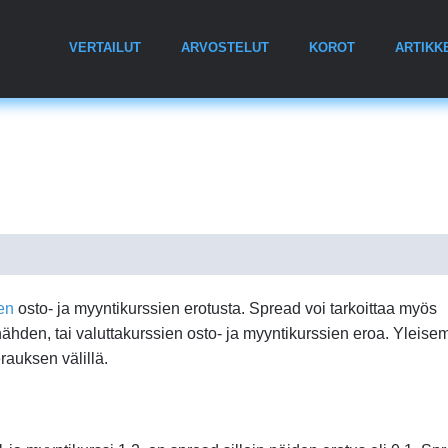
VERTAILUT
ARVOSTELUT
KOROT
ARTIKK
en
osto- ja myyntikurssien erotusta. Spread voi tarkoittaa myös
nähden, tai valuttakurssien osto- ja myyntikurssien eroa. Yleis
rauksen välillä.