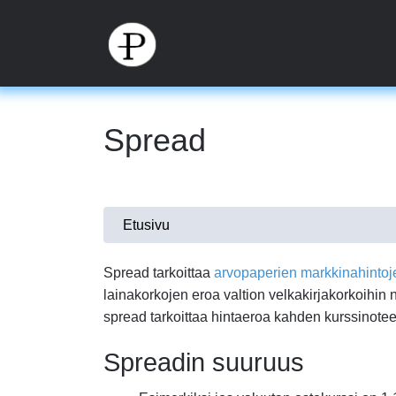
Hyppää
pääsisältöön
Spread
Olet
Etusivu
täällä
Spread tarkoittaa
arvopaperien
markkinahintoj
lainakorkojen eroa valtion velkakirjakorkoihin 
spread tarkoittaa hintaeroa kahden kurssinotee
Spreadin suuruus