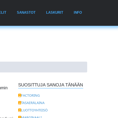
ELIT
SANASTOT
LASKURIT
INFO
SUOSITTUJA SANOJA TÄNÄÄN
emmin
FACTORING
TASAERÄLAINA
LUOTTOYHTEISÖ
MARGINAALI