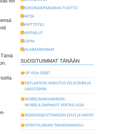
read voi
KOKONAISPÄÄOMAN TUOTTO
AKTIA
leensä
KÄYTTÖTILI
esti
VERTAILUT
a
CAPM
JÄLKIMARKKINAT
5. Tämä
SUOSITUIMMAT TÄNÄÄN
on.
OP VISA DEBIT
ssilla
DEFLAATION VAIKUTUS VELKOIHIN JA
SÄÄSTÖIHIN
MOBIILIMAKSAMINEN -
MOBIILILOMPAKOT VERTAILUSSA
de-
INDEKSISIJOITTAMISEN EDUT JA HAITAT
OPINTOLAINAN TAKAISINMAKSU