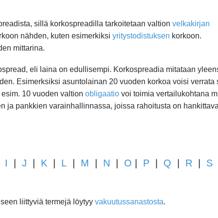
adista, sillä korkospreadilla tarkoitetaan valtion
velkakirjan
orkoon nähden, kuten esimerkiksi
yritystodistuksen
korkoon.
en mittarina.
kospread, eli laina on edullisempi. Korkospreadia mitataan yleen
hden. Esimerksiksi asuntolainan 20 vuoden korkoa voisi verrata 
 esim. 10 vuoden valtion
obligaatio
voi toimia vertailukohtana m
ten ja pankkien varainhallinnassa, joissa rahoitusta on hankittav
|
I
|
J
|
K
|
L
|
M
|
N
|
O
|
P
|
Q
|
R
|
S
een liittyviä termejä löytyy
vakuutussanastosta
.