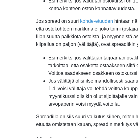
Esimerkiksi jos valuutan ostokurssi on 1,1
kertoa kohteen oston kannattavuudesta.
Jos spread on suuri
kohde-etuuden
hintaan näh
että ostokohteen markkina ei joko toimi (ostajia j
liian suurta palkkiota ostoista- ja myynneistä a
kilpailua on paljon (välittäjiä), ovat spreaditkin y
Esimerkiksi jos välittäjän tarjoaman osak
tarkoittaa, että osaketta ostaakseen siit
Voittoa saadakseen osakkeen ostokurssin o
Jos välittäjä olisi itse mahdollisesti saan
1,4, voisi välittäjä voi tehdä voittoa kaup
myyntikurssi olisikin ollut sijoittajalle vai
arvopaperin voisi myydä voitolla.
Spreadilla on siis suuri vaikutus siihen, miten
etuutta omistetaan kauan, spreadin merkitys v