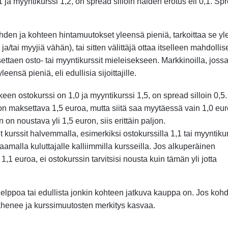
 ja myyntikurssi 1,2, on spread silloin näiden erotus eli 0,1. Sp
den ja kohteen hintamuutokset yleensä pieniä, tarkoittaa se y
a/tai myyjiä vähän), tai sitten välittäjä ottaa itselleen mahdollis
settaen osto- tai myyntikurssit mieleisekseen. Markkinoilla, joss
leensä pieniä, eli edullisia sijoittajille.
keen ostokurssi on 1,0 ja myyntikurssi 1,5, on spread silloin 0,
ä on maksettava 1,5 euroa, mutta siitä saa myytäessä vain 1,0 eur
n noustava yli 1,5 euron, siis erittäin paljon.
ut kurssit halvemmalla, esimerkiksi ostokurssilla 1,1 tai myyntikur
paamalla kuluttajalle kalliimmilla kursseilla. Jos alkuperäinen
n 1,1 euroa, ei ostokurssin tarvitsisi nousta kuin tämän yli jotta
 helppoa tai edullista jonkin kohteen jatkuva kauppa on. Jos koh
ähenee ja kurssimuutosten merkitys kasvaa.