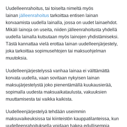
Uudelleenrahoitus, tai toiselta nimeltä myös
lainan
jälleenrahoitus
tarkoittaa entisen lainan
korvaamista uudella lainalla, jossa on uudet lainaehdot.
Mikäli lainoja on useita, niiden jälleenrahoitusta yhdellä
uudella lainalla kutsutaan myös lainojen yhdistämiseksi.
Tästä kannattaa vielä erottaa lainan uudelleenjärjestely,
joka tarkoittaa sopimusehtojen tai maksuohjelman
muutoksia.
Uudelleenjärjestelyssä vanhaa lainaa ei välttämättä
korvata uudella, vaan sovitaan nykyisen lainan
maksujärjestelystä joko pienentämällä kuukausierää,
sopimalla uudesta maksuaikataulusta, vakuuksien
muuttamisesta tai vaikka kaikista.
Uudelleenjärjestelyä tehdään useimmin
maksuvaikeuksissa tai kiinteistön kauppatilanteissa, kun
uudelleenrahoituksella voidaan hakea edullisempia