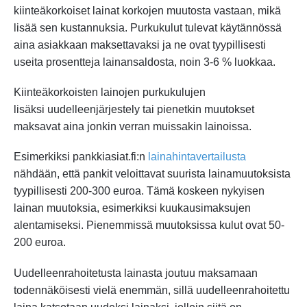
kiinteäkorkoiset lainat korkojen muutosta vastaan, mikä
lisää sen kustannuksia. Purkukulut tulevat käytännössä
aina asiakkaan maksettavaksi ja ne ovat tyypillisesti
useita prosentteja lainansaldosta, noin 3-6 % luokkaa.
Kiinteäkorkoisten lainojen purkukulujen
lisäksi uudelleenjärjestely tai pienetkin muutokset
maksavat aina jonkin verran muissakin lainoissa.
Esimerkiksi pankkiasiat.fi:n
lainahintavertailusta
nähdään, että pankit veloittavat suurista lainamuutoksista
tyypillisesti 200-300 euroa. Tämä koskeen nykyisen
lainan muutoksia, esimerkiksi kuukausimaksujen
alentamiseksi. Pienemmissä muutoksissa kulut ovat 50-
200 euroa.
Uudelleenrahoitetusta lainasta joutuu maksamaan
todennäköisesti vielä enemmän, sillä uudelleenrahoitettu