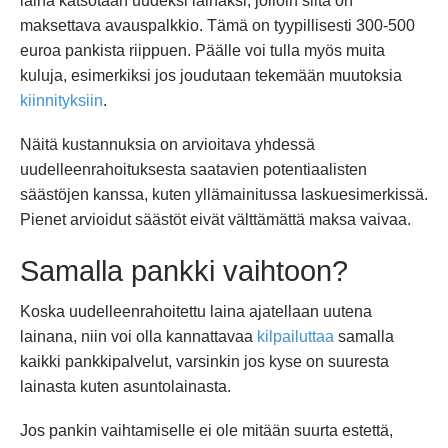
laina katsotaan uudeksi lainaksi, jolloin siitä on
maksettava avauspalkkio. Tämä on tyypillisesti 300-500
euroa pankista riippuen. Päälle voi tulla myös muita
kuluja, esimerkiksi jos joudutaan tekemään muutoksia
kiinnityksiin
.
Näitä kustannuksia on arvioitava yhdessä
uudelleenrahoituksesta saatavien potentiaalisten
säästöjen kanssa, kuten yllämainitussa laskuesimerkissä.
Pienet arvioidut säästöt eivät välttämättä maksa vaivaa.
Samalla pankki vaihtoon?
Koska uudelleenrahoitettu laina ajatellaan uutena
lainana, niin voi olla kannattavaa
kilpailuttaa
samalla
kaikki pankkipalvelut, varsinkin jos kyse on suuresta
lainasta kuten asuntolainasta.
Jos pankin vaihtamiselle ei ole mitään suurta estettä,