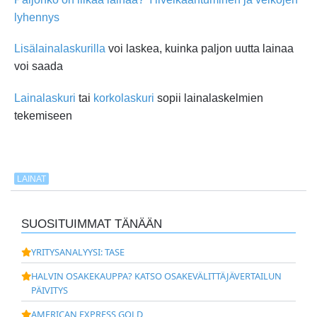
lyhennys
Lisälainalaskurilla
voi laskea, kuinka paljon uutta lainaa
voi saada
Lainalaskuri
tai
korkolaskuri
sopii lainalaskelmien
tekemiseen
LAINAT
SUOSITUIMMAT TÄNÄÄN
YRITYSANALYYSI: TASE
HALVIN OSAKEKAUPPA? KATSO OSAKEVÄLITTÄJÄVERTAILUN
PÄIVITYS
AMERICAN EXPRESS GOLD