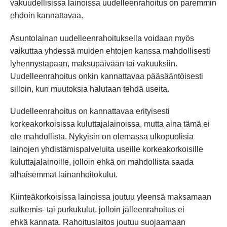
vakuudellisissa lainoissa uudelleenrahoitus on paremmin
ehdoin kannattavaa.
Asuntolainan uudelleenrahoituksella voidaan myös
vaikuttaa yhdessä muiden ehtojen kanssa mahdollisesti
lyhennystapaan, maksupäivään tai vakuuksiin.
Uudelleenrahoitus onkin kannattavaa pääsääntöisesti
silloin, kun muutoksia halutaan tehdä useita.
Uudelleenrahoitus on kannattavaa erityisesti
korkeakorkoisissa kuluttajalainoissa, mutta aina tämä ei
ole mahdollista. Nykyisin on olemassa ulkopuolisia
lainojen yhdistämispalveluita useille korkeakorkoisille
kuluttajalainoille, jolloin ehkä on mahdollista saada
alhaisemmat lainanhoitokulut.
Kiinteäkorkoisissa lainoissa joutuu yleensä maksamaan
sulkemis- tai purkukulut, jolloin jälleenrahoitus ei
ehkä kannata. Rahoituslaitos joutuu suojaamaan