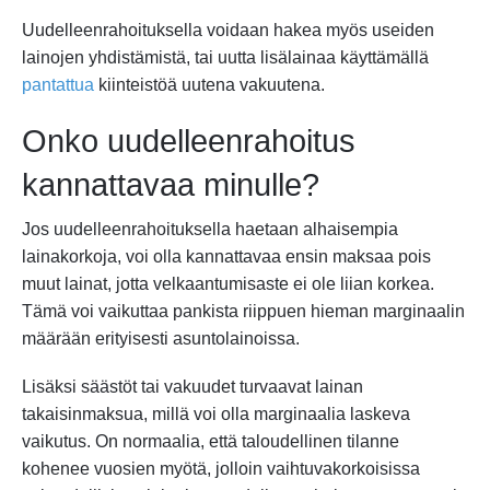
Uudelleenrahoituksella voidaan hakea myös useiden
lainojen yhdistämistä, tai uutta lisälainaa käyttämällä
pantattua
kiinteistöä uutena vakuutena.
Onko uudelleenrahoitus
kannattavaa minulle?
Jos uudelleenrahoituksella haetaan alhaisempia
lainakorkoja, voi olla kannattavaa ensin maksaa pois
muut lainat, jotta velkaantumisaste ei ole liian korkea.
Tämä voi vaikuttaa pankista riippuen hieman marginaalin
määrään erityisesti asuntolainoissa.
Lisäksi säästöt tai vakuudet turvaavat lainan
takaisinmaksua, millä voi olla marginaalia laskeva
vaikutus. On normaalia, että taloudellinen tilanne
kohenee vuosien myötä, jolloin vaihtuvakorkoisissa