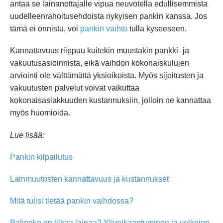
antaa se lainanottajalle vipua neuvotella edullisemmista
uudelleenrahoitusehdoista nykyisen pankin kanssa. Jos
tämä ei onnistu, voi
pankin vaihto
tulla kyseeseen.
Kannattavuus riippuu kuitekin muustakin pankki- ja
vakuutusasioinnista, eikä vaihdon kokonaiskulujen
arviointi ole välttämättä yksioikoista. Myös sijoitusten ja
vakuutusten palvelut voivat vaikuttaa
kokonaisasiakkuuden kustannuksiin, jolloin ne kannattaa
myös huomioida.
Lue lisää:
Pankin kilpailutus
Lainmuutosten kannattavuus ja kustannukset
Mitä tulisi tietää pankin vaihdossa?
Paljonko on liikaa lainaa? Ylivelkaantuminen ja velkojen