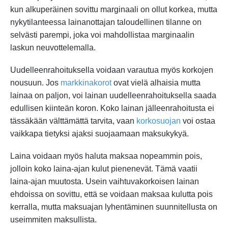
kun alkuperäinen sovittu marginaali on ollut korkea, mutta
nykytilanteessa lainanottajan taloudellinen tilanne on
selvästi parempi, joka voi mahdollistaa marginaalin
laskun neuvottelemalla.
Uudelleenrahoituksella voidaan varautua myös korkojen
nousuun. Jos
markkinakorot
ovat vielä alhaisia mutta
lainaa on paljon, voi lainan uudelleenrahoituksella saada
edullisen kiinteän koron. Koko lainan jälleenrahoitusta ei
tässäkään välttämättä tarvita, vaan
korkosuojan
voi ostaa
vaikkapa tietyksi ajaksi suojaamaan maksukykyä.
Laina voidaan myös haluta maksaa nopeammin pois,
jolloin koko laina-ajan kulut pienenevät. Tämä vaatii
laina-ajan muutosta. Usein vaihtuvakorkoisen lainan
ehdoissa on sovittu, että se voidaan maksaa kulutta pois
kerralla, mutta maksuajan lyhentäminen suunnitellusta on
useimmiten maksullista.