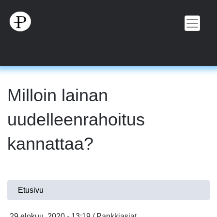
Hyppää
pääsisältöön
Milloin lainan
uudelleenrahoitus
kannattaa?
Olet
Etusivu
täällä
29 elokuu, 2020 - 13:19 / Pankkiasiat