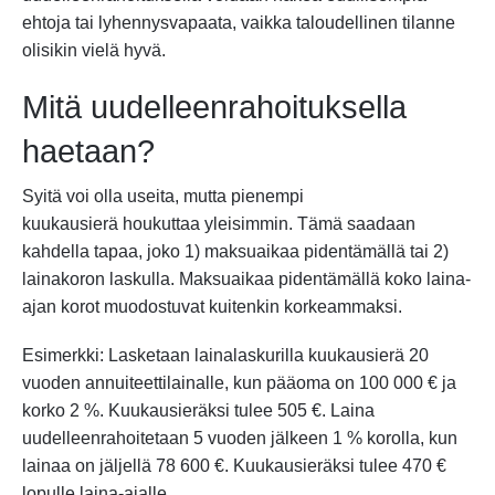
ehtoja tai lyhennysvapaata, vaikka taloudellinen tilanne
olisikin vielä hyvä.
Mitä uudelleenrahoituksella
haetaan?
Syitä voi olla useita, mutta pienempi
kuukausierä houkuttaa yleisimmin. Tämä saadaan
kahdella tapaa, joko 1) maksuaikaa pidentämällä tai 2)
lainakoron laskulla. Maksuaikaa pidentämällä koko laina-
ajan korot muodostuvat kuitenkin korkeammaksi.
Esimerkki: Lasketaan lainalaskurilla kuukausierä 20
vuoden annuiteettilainalle, kun pääoma on 100 000 € ja
korko 2 %. Kuukausieräksi tulee 505 €. Laina
uudelleenrahoitetaan 5 vuoden jälkeen 1 % korolla, kun
lainaa on jäljellä 78 600 €. Kuukausieräksi tulee 470 €
lopulle laina-ajalle.