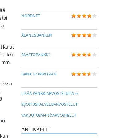
tää
NORDNET
 tai
ti.
ÅLANDSBANKEN
 kulut
SÄÄSTÖPANKKI
 kaikki
la mm.
BANK NORWEGIAN
teessa
n
LISÄÄ PANKKIARVOSTELUITA ⇒
ä
SIJOITUSPALVELUARVOSTELUT
VAKUUTUSYHTIÖARVOSTELUT
an.
ARTIKKELIT
 kun