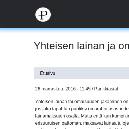
Hyppää
pääsisältöön
Yhteisen lainan ja 
Olet
Etusivu
täällä
26 marraskuu, 2016 - 11:45 / Pankkiasiat
Yhteisen lainan tai omaisuuden jakaminen on 
jos jako tapahtuu puoliksi omarahoitusosuude
lainamaksujen osalta. Mutta entä kun kumpikin 
erisuuruisen pääoman, maksavat lainaa tuloje