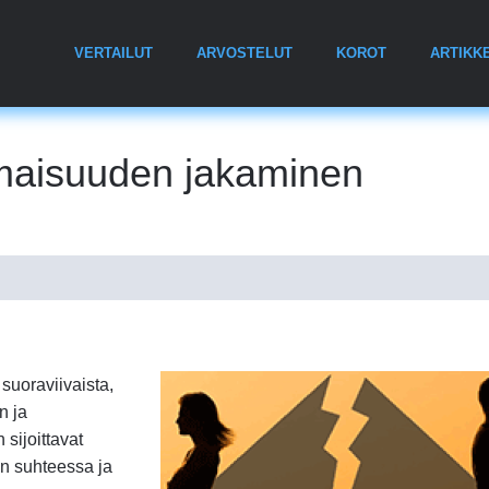
VERTAILUT
ARVOSTELUT
KOROT
ARTIKKE
omaisuuden jakaminen
suoraviivaista,
n ja
sijoittavat
n suhteessa ja