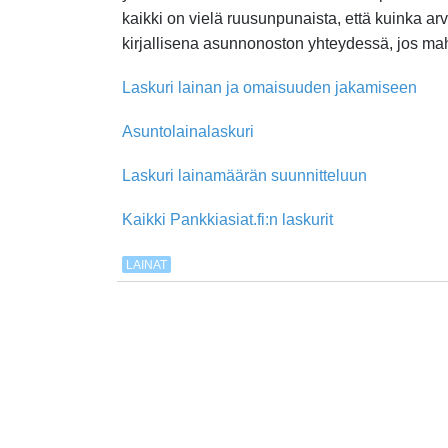
kaikki on vielä ruusunpunaista, että kuinka ar
kirjallisena asunnonoston yhteydessä, jos mah
Laskuri lainan ja omaisuuden jakamiseen
Asuntolainalaskuri
Laskuri lainamäärän suunnitteluun
Kaikki Pankkiasiat.fi:n laskurit
LAINAT