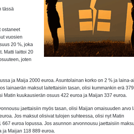
 tässä
t ostaneet
sut vuosien
suus 20 %, joka
 Matti laittoi 20
osuuteen, joten
ussa ja Maija 2000 euroa. Asuntolainan korko on 2 % ja laina-a
Jos lainaerän maksut laitettaisiin tasan, olisi kummankin erä 379
isi Matin kuukausierän osuus 422 euroa ja Maijan 337 euroa.
rvonnousu jaettaisiin myös tasan, olisi Maijan omaisuuden arvo l
roa. Jos maksut olisivat tulojen suhteessa, olisi nyt Matin
 667 euroa lopussa. Jos asunnon arvonnousu jaettaisiin maks
a ja Maijan 118 889 euroa.