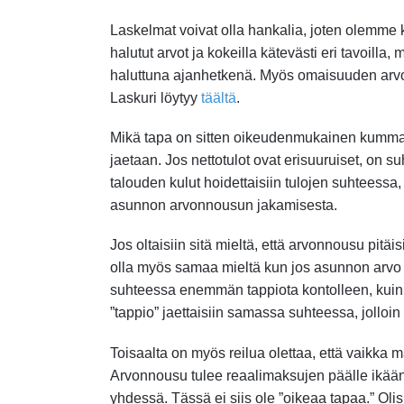
Laskelmat voivat olla hankalia, joten olemme k
halutut arvot ja kokeilla kätevästi eri tavoilla
haluttuna ajanhetkenä. Myös omaisuuden arvon
Laskuri löytyy
täältä
.
Mikä tapa on sitten oikeudenmukainen kummall
jaetaan. Jos nettotulot ovat erisuuruiset, on 
talouden kulut hoidettaisiin tulojen suhteessa
asunnon arvonnousun jakamisesta.
Jos oltaisiin sitä mieltä, että arvonnousu pitäi
olla myös samaa mieltä kun jos asunnon arvo 
suhteessa enemmän tappiota kontolleen, kuin
”tappio” jaettaisiin samassa suhteessa, jol
Toisaalta on myös reilua olettaa, että vaikka 
Arvonnousu tulee reaalimaksujen päälle ikään
yhdessä. Tässä ei siis ole ”oikeaa tapaa.” Oli