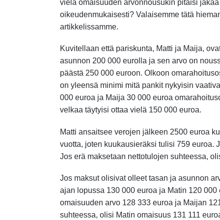
vielä omaisuuden arvonnousukin pitäisi jakaa
oikeudenmukaisesti? Valaisemme tätä hieman
artikkelissamme.
Kuvitellaan että pariskunta, Matti ja Maija, ova
asunnon 200 000 eurolla ja sen arvo on nous
päästä 250 000 euroon. Olkoon omarahoituso
on yleensä minimi mitä pankit nykyisin vaativat.
000 euroa ja Maija 30 000 euroa omarahoitus
velkaa täytyisi ottaa vielä 150 000 euroa.
Matti ansaitsee verojen jälkeen 2500 euroa ku
vuotta, joten kuukausieräksi tulisi 759 euroa. 
Jos erä maksetaan nettotulojen suhteessa, ol
Jos maksut olisivat olleet tasan ja asunnon a
ajan lopussa 130 000 euroa ja Matin 120 000 eu
omaisuuden arvo 128 333 euroa ja Maijan 121
suhteessa, olisi Matin omaisuus 131 111 euro