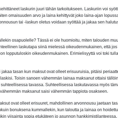
ehittäneet laskurin juuri tähän tarkoitukseen. Laskuriin voi syöt
, miten omaisuuden arvo ja laina kehittyvät joko laina-ajan lopussa
nousun tai -laskun oletus voidaan syöttää ja jakaa sen halutus
ekin osapuolelle? Tässä ei ole huomioitu, miten talouden muut
suhteellinen laskutapa siinä mielessä oikeudenmukainen, että jos
, on lopputuloskin oikeudenmukainen. Erimielisyyttä voi toki tul
si jakaa tasan kun maksut ovat olleet erisuuruisia, pitäisi periaat
laskisi. Toisin sanoen vähemmän lainaa maksanut ottaisi tällöi
 suhteellisessa tavassa. Suhteellisessa laskutavassa myös täm
loin vähemmän maksanut saisi vähemmän tappiota osakseen.
maksut ovat olleet erisuuret, mahdollinen arvonnousu jaetaan tas
kuin bonuksena kummallekin, kun taloutta ja lainaa on hoidettu
sikin viisainta sopia etukäteen jo asunnon hankkimistilanteessa,