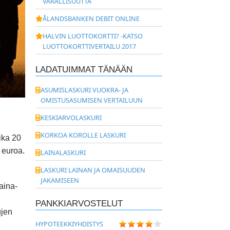
VARALLISUUTTA
ÅLANDSBANKEN DEBIT ONLINE
HALVIN LUOTTOKORTTI? -KATSO
LUOTTOKORTTIVERTAILU 2017
LADATUIMMAT TÄNÄÄN
ASUMISLASKURI VUOKRA- JA
OMISTUSASUMISEN VERTAILUUN
KESKIARVOLASKURI
KORKOA KOROLLE LASKURI
ika 20
 euroa.
LAINALASKURI
LASKURI LAINAN JA OMAISUUDEN
JAKAMISEEN
aina-
PANKKIARVOSTELUT
ujen
HYPOTEEKKIYHDISTYS