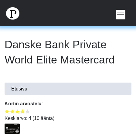
Hyppää
pääsisältöön
Danske Bank Private
World Elite Mastercard
Olet
Etusivu
täällä
Kortin arvostelu:
Keskiarvo:
4
(
10
ääntä)