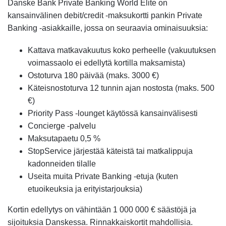
Danske Bank Private Banking World Elite on
kansainvälinen debit/credit -maksukortti pankin Private
Banking -asiakkaille, jossa on seuraavia ominaisuuksia:
Kattava matkavakuutus koko perheelle (vakuutuksen
voimassaolo ei edellytä kortilla maksamista)
Ostoturva 180 päivää (maks. 3000 €)
Käteisnostoturva 12 tunnin ajan nostosta (maks. 500
€)
Priority Pass -lounget käytössä kansainvälisesti
Concierge -palvelu
Maksutapaetu 0,5 %
StopService järjestää käteistä tai matkalippuja
kadonneiden tilalle
Useita muita Private Banking -etuja (kuten
etuoikeuksia ja erityistarjouksia)
Kortin edellytys on vähintään 1 000 000 € säästöjä ja
sijoituksia Danskessa. Rinnakkaiskortit mahdollisia.