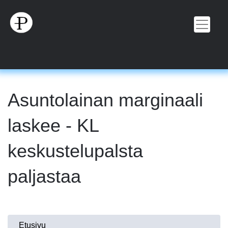
Hyppää
pääsisältöön
Asuntolainan marginaali
laskee - KL
keskustelupalsta
paljastaa
Olet
Etusivu