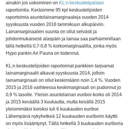
ainakin jos uskominen on
KL:n keskustelpalstan
raportointia. Keräsimme 95 kpl keskustelijoiden
raportoimia asuntolainamarginaaleja vuoden 2014
syyskuusta vuoden 2016 tammikuun alkupäiviin.
Lainamarginaalien suunta on ollut selvästi ja
johdonmukaisesti alaspäin ja lainaa saa parhaimmillaan
tällä hetkellä 0,7-0,8 % korkomarginaalilla, jonka myös
Hypo pankin Ari Pauna on todennut.
KL:n keskustelijoiden raportoimat pankkien tarjoamat
lainamarginaalit alkavat syyskuusta 2014, jolloin
lainamarginaali on ollut keskimäärin noin 1,4 %. Vuoden
2015 ja 2016 vaihteessa keskimarginaali on pudonnut jo
0,9 % tasolle. Yleisin asuntolainan euribor-korko oli 2014
ja 2015 keväällä 3 kuukautta, mutta kesällä 2015
yleisimmäksi koroksi tuli 6 kuukauden euribor.
Lähempänä nykyhetkeä 12 kuukauden euriborin käyttö
on myös lisääntynyt. Tällä hetkellä 3 kuukauden euriboria