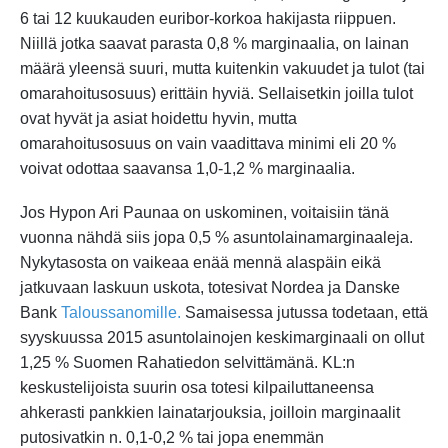
6 tai 12 kuukauden euribor-korkoa hakijasta riippuen.
Niillä jotka saavat parasta 0,8 % marginaalia, on lainan
määrä yleensä suuri, mutta kuitenkin vakuudet ja tulot (tai
omarahoitusosuus) erittäin hyviä. Sellaisetkin joilla tulot
ovat hyvät ja asiat hoidettu hyvin, mutta
omarahoitusosuus on vain vaadittava minimi eli 20 %
voivat odottaa saavansa 1,0-1,2 % marginaalia.
Jos Hypon Ari Paunaa on uskominen, voitaisiin tänä
vuonna nähdä siis jopa 0,5 % asuntolainamarginaaleja.
Nykytasosta on vaikeaa enää mennä alaspäin eikä
jatkuvaan laskuun uskota, totesivat Nordea ja Danske
Bank
Taloussanomille.
Samaisessa jutussa todetaan, että
syyskuussa 2015 asuntolainojen keskimarginaali on ollut
1,25 % Suomen Rahatiedon selvittämänä. KL:n
keskustelijoista suurin osa totesi kilpailuttaneensa
ahkerasti pankkien lainatarjouksia, joilloin marginaalit
putosivatkin n. 0,1-0,2 % tai jopa enemmän