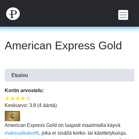
Hyppää
pääsisältöön
American Express Gold
Olet
Etusivu
täällä
Kortin arvostelu:
Keskiarvo:
3.8
(
4
ääntä)
American Express Gold on laajasti maailmalla käyvä
maksuaikakortti
, joka ei sisällä korko- tai käsittelykuluja.