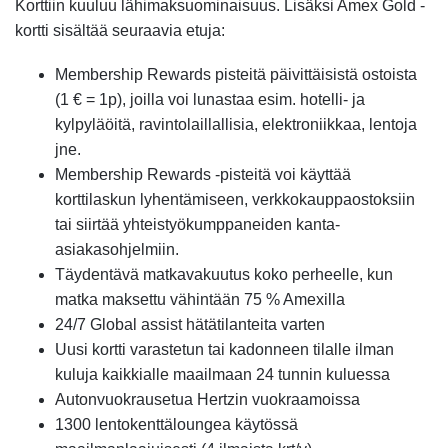
Korttiin kuuluu lähimaksuominaisuus. Lisäksi Amex Gold -
kortti sisältää seuraavia etuja:
Membership Rewards pisteitä päivittäisistä ostoista
(1 € = 1p), joilla voi lunastaa esim. hotelli- ja
kylpyläöitä, ravintolaillallisia, elektroniikkaa, lentoja
jne.
Membership Rewards -pisteitä voi käyttää
korttilaskun lyhentämiseen, verkkokauppaostoksiin
tai siirtää yhteistyökumppaneiden kanta-
asiakasohjelmiin.
Täydentävä matkavakuutus koko perheelle, kun
matka maksettu vähintään 75 % Amexilla
24/7 Global assist hätätilanteita varten
Uusi kortti varastetun tai kadonneen tilalle ilman
kuluja kaikkialle maailmaan 24 tunnin kuluessa
Autonvuokrausetua Hertzin vuokraamoissa
1300 lentokenttäloungea käytössä