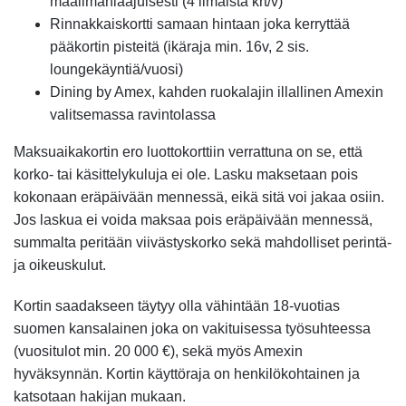
maailmanlaajuisesti (4 ilmaista krt/v)
Rinnakkaiskortti samaan hintaan joka kerryttää
pääkortin pisteitä (ikäraja min. 16v, 2 sis.
loungekäyntiä/vuosi)
Dining by Amex, kahden ruokalajin illallinen Amexin
valitsemassa ravintolassa
Maksuaikakortin ero luottokorttiin verrattuna on se, että
korko- tai käsittelykuluja ei ole. Lasku maksetaan pois
kokonaan eräpäivään mennessä, eikä sitä voi jakaa osiin.
Jos laskua ei voida maksaa pois eräpäivään mennessä,
summalta peritään viivästyskorko sekä mahdolliset perintä-
ja oikeuskulut.
Kortin saadakseen täytyy olla vähintään 18-vuotias
suomen kansalainen joka on vakituisessa työsuhteessa
(vuositulot min. 20 000 €), sekä myös Amexin
hyväksynnän. Kortin käyttöraja on henkilökohtainen ja
katsotaan hakijan mukaan.