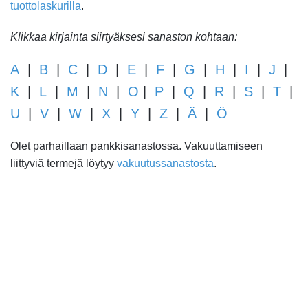
tuottolaskurilla
.
Klikkaa kirjainta siirtyäksesi sanaston kohtaan:
A
|
B
|
C
|
D
|
E
|
F
|
G
|
H
|
I
|
J
|
K
|
L
|
M
|
N
|
O
|
P
|
Q
|
R
|
S
|
T
|
U
|
V
|
W
|
X
|
Y
|
Z
|
Ä
|
Ö
Olet parhaillaan pankkisanastossa. Vakuuttamiseen
liittyviä termejä löytyy
vakuutussanastosta
.