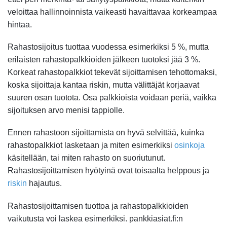
veloittaa hallinnoinnista vaikeasti havaittavaa korkeampaa
hintaa.
Rahastosijoitus tuottaa vuodessa esimerkiksi 5 %, mutta
erilaisten rahastopalkkioiden jälkeen tuotoksi jää 3 %.
Korkeat rahastopalkkiot tekevät sijoittamisen tehottomaksi,
koska sijoittaja kantaa riskin, mutta välittäjät korjaavat
suuren osan tuotota. Osa palkkioista voidaan periä, vaikka
sijoituksen arvo menisi tappiolle.
Ennen rahastoon sijoittamista on hyvä selvittää, kuinka
rahastopalkkiot lasketaan ja miten esimerkiksi
osinkoja
käsitellään, tai miten rahasto on suoriutunut.
Rahastosijoittamisen hyötyinä ovat toisaalta helppous ja
riskin
hajautus.
Rahastosijoittamisen tuottoa ja rahastopalkkioiden
vaikutusta voi laskea esimerkiksi. pankkiasiat.fi:n