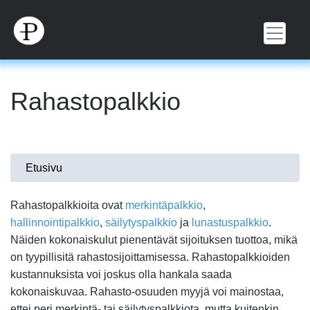
Hyppää
pääsisältöön
Rahastopalkkio
Olet
Etusivu
täällä
Rahastopalkkioita ovat
merkintäpalkkio
,
hallinnointipalkkio
,
säilytyspalkkio
ja
lunastuspalkkio
.
Näiden kokonaiskulut pienentävät sijoituksen tuottoa, mikä
on tyypillisitä rahastosijoittamisessa. Rahastopalkkioiden
kustannuksista voi joskus olla hankala saada
kokonaiskuvaa. Rahasto-osuuden myyjä voi mainostaa,
ettei peri merkintä- tai säilytyspalkkiota, mutta kuitenkin