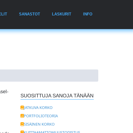
ELIT
SANASTOT
LASKURIT
INFO
sel-
SUOSITTUJA SANOJA TÄNÄÄN
JATKUVA KORKO
PORTFOLIOTEORIA
SISÄINEN KORKO
KUITTAAMATTOMUUSTODISTUS