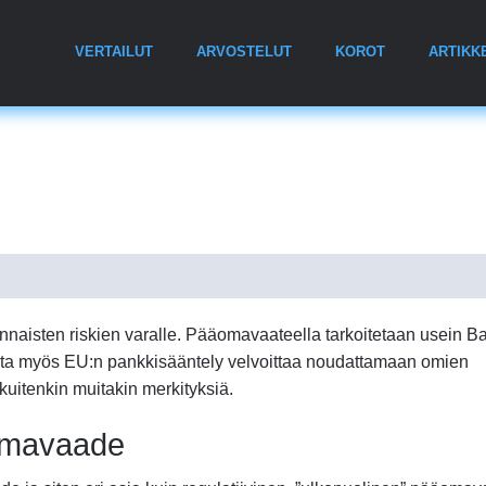
VERTAILUT
ARVOSTELUT
KOROT
ARTIKK
naisten riskien varalle. Pääomavaateella tarkoitetaan usein Ba
jota myös EU:n pankkisääntely velvoittaa noudattamaan omien
uitenkin muitakin merkityksiä.
äomavaade