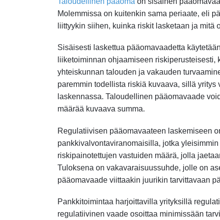
Taloudellinen pääoma
on sisäinen pääomavaade
Molemmissa on kuitenkin sama periaate, eli pää
liittyykin siihen, kuinka riskit lasketaan ja mitä
Sisäisesti laskettua pääomavaadetta käytetään r
liiketoiminnan ohjaamiseen riskiperusteisest
yhteiskunnan talouden ja vakauden turvaamine
paremmin todellista riskiä kuvaava, sillä yritys
laskennassa. Taloudellinen pääomavaade void
määrää kuvaava summa.
Regulatiivisen pääomavaateen laskemiseen on 
pankkivalvontaviranomaisilla, jotka yleisimmi
riskipainotettujen vastuiden määrä, jolla jaeta
Tuloksena on vakavaraisuussuhde, jolle on ase
pääomavaade viittaakin juurikin tarvittavaan 
Pankkitoimintaa harjoittavilla yrityksillä regu
regulatiivinen vaade osoittaa minimissään ta