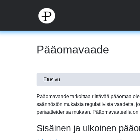
Hyppää
pääsisältöön
Pääomavaade
Olet
Etusivu
täällä
Pääomavaade tarkoittaa riittävää pääomaa olen
säännöstön mukaista regulatiivista vaadetta, 
periaatteidensa mukaan. Pääomavaateella on k
Sisäinen ja ulkoinen pä