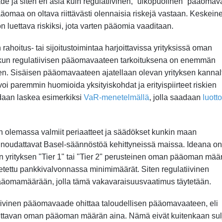
 ja siten eri asia kuin regulatiivinen, ”ulkopuolinen” pääomav
omaa on oltava riittävästi olennaisia riskejä vastaan. Keskein
 on luettava riskiksi, jota varten pääomia vaaditaan.
ahoitus- tai sijoitustoimintaa harjoittavissa yrityksissä oman
i, kun regulatiivisen pääomavaateen tarkoituksena on enemmän
n. Sisäisen pääomavaateen ajatellaan olevan yrityksen kannal
 voi paremmin huomioida yksityiskohdat ja erityispiirteet riskien
aan laskea esimerkiksi
VaR-menetelmällä
, jolla saadaan
luotto
olemassa valmiit periaatteet ja säädökset kunkin maan
n noudattavat Basel-säännöstöä kehittyneissä maissa. Ideana o
an yrityksen "Tier 1" tai "Tier 2" perusteinen oman pääoman mää
tettu pankkivalvonnassa minimimäärät. Siten regulatiivinen
pääomamäärään, jolla tämä vakavaraisuusvaatimus täytetään.
latiivinen pääomavaade ohittaa taloudellisen pääomavaateen, eli
rvittavan oman pääoman määrän aina. Nämä eivät kuitenkaan sul