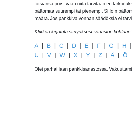
toisiansa pois, vaan niitä tarvitaan eri tarkoit
pääomaa suurempi tai pienempi. Silloin pää
määrä. Jos pankkivalvonnan säädöksiä ei tarvits
Klikkaa kirjainta siirtyäksesi sanaston kohtaan:
A
|
B
|
C
|
D
|
E
|
F
|
G
|
H
U
|
V
|
W
|
X
|
Y
|
Z
|
Ä
|
Ö
Olet parhaillaan pankkisanastossa. Vakuuttamis