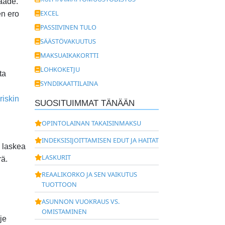
aade.
EXCEL
en ero
PASSIIVINEN TULO
SÄÄSTÖVAKUUTUS
MAKSUAIKAKORTTI
LOHKOKETJU
ta
SYNDIKAATTILAINA
riskin
SUOSITUIMMAT TÄNÄÄN
OPINTOLAINAN TAKAISINMAKSU
INDEKSISIJOITTAMISEN EDUT JA HAITAT
n laskea
LASKURIT
rä.
REAALIKORKO JA SEN VAIKUTUS
TUOTTOON
ASUNNON VUOKRAUS VS.
OMISTAMINEN
je