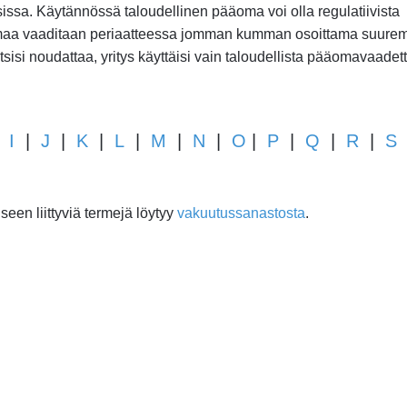
uksissa. Käytännössä taloudellinen pääoma voi olla regulatiivista
omaa vaaditaan periaatteessa jomman kumman osoittama suure
isi noudattaa, yritys käyttäisi vain taloudellista pääomavaadett
|
I
|
J
|
K
|
L
|
M
|
N
|
O
|
P
|
Q
|
R
|
S
een liittyviä termejä löytyy
vakuutussanastosta
.