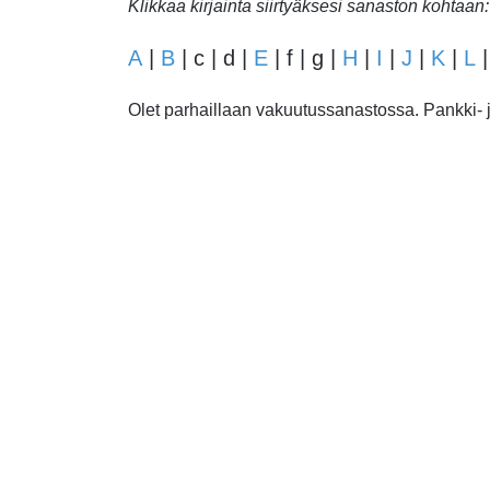
Klikkaa kirjainta siirtyäksesi sanaston kohtaan:
A
|
B
| c | d |
E
| f | g |
H
|
I
|
J
|
K
|
L
Olet parhaillaan vakuutussanastossa. Pankki- ja 