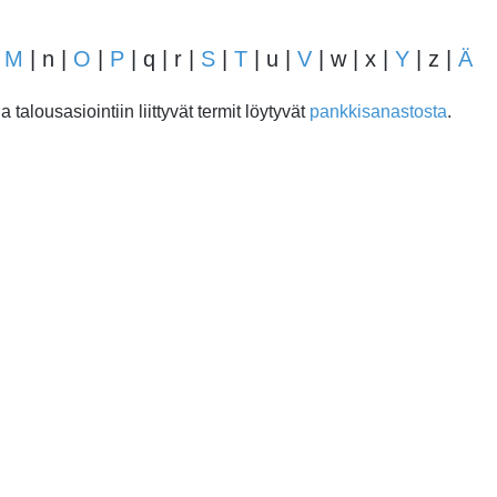
|
M
| n |
O
|
P
| q | r |
S
|
T
| u |
V
| w | x |
Y
| z |
Ä
talousasiointiin liittyvät termit löytyvät
pankkisanastosta
.