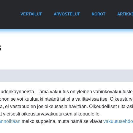
VERTAILUT
ARVOSTELUT
KOROT
ARTIKK
s
eudenkäynneistä. Tämä vakuutus on yleinen vahinkovakuutust
johon se voi kuulua kiinteänä tai olla valittavissa itse. Oikeustur
 ei vastapuolen jos oikeusasia hävitään. Oikeudelliset riita-asi
vät yleisesti oikeusturvavakuutuksen ulkopuolelle.
ännöiltään
melko suppeina, mutta nämä selviävät
vakuutusehdo