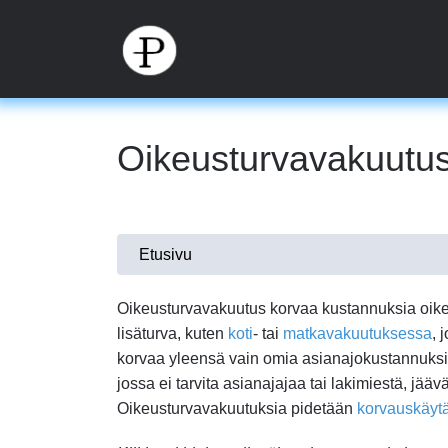
Hyppää
pääsisältöön
Oikeusturvavakuutu
Olet
Etusivu
täällä
Oikeusturvavakuutus korvaa kustannuksia oik
lisäturva, kuten
koti
- tai
matkavakuutuksessa
, 
korvaa yleensä vain omia asianajokustannuksia,
jossa ei tarvita asianajajaa tai lakimiestä, jää
Oikeusturvavakuutuksia pidetään
korvauskäyt