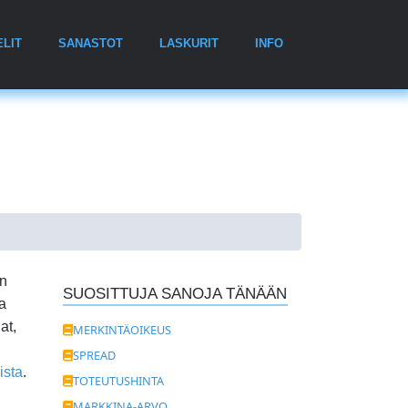
ELIT
SANASTOT
LASKURIT
INFO
en
SUOSITTUJA SANOJA TÄNÄÄN
va
at,
MERKINTÄOIKEUS
SPREAD
ista
.
TOTEUTUSHINTA
MARKKINA-ARVO