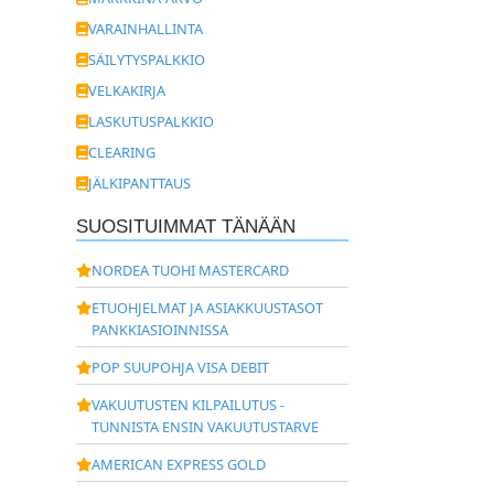
VARAINHALLINTA
SÄILYTYSPALKKIO
VELKAKIRJA
LASKUTUSPALKKIO
CLEARING
JÄLKIPANTTAUS
SUOSITUIMMAT TÄNÄÄN
NORDEA TUOHI MASTERCARD
ETUOHJELMAT JA ASIAKKUUSTASOT
PANKKIASIOINNISSA
POP SUUPOHJA VISA DEBIT
VAKUUTUSTEN KILPAILUTUS -
TUNNISTA ENSIN VAKUUTUSTARVE
AMERICAN EXPRESS GOLD