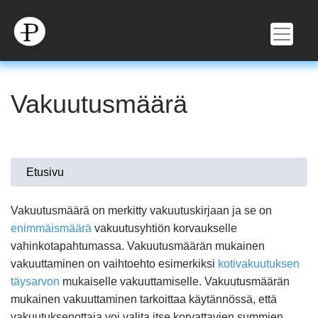
Hyppää
pääsisältöön
Vakuutusmäärä
Olet
Etusivu
täällä
Vakuutusmäärä on merkitty vakuutuskirjaan ja se on
enimmäismäärä
vakuutusyhtiön korvaukselle
vahinkotapahtumassa. Vakuutusmäärän mukainen
vakuuttaminen on vaihtoehto esimerkiksi
kotivakuutuksen
täysarvon
mukaiselle vakuuttamiselle. Vakuutusmäärän
mukainen vakuuttaminen tarkoittaa käytännössä, että
vakuutuksenottaja voi valita itse korvattavien summien