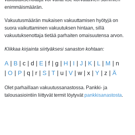
enimmäismäärän.
Vakuutusmäärän mukaisen vakuuttamisen hyötyjä on
suora vaikuttaminen vakuutuksen hintaan, sillä
vakuutuksenottaja tietää parhaiten omaisuutensa arvon.
Klikkaa kirjainta siirtyäksesi sanaston kohtaan:
A
|
B
| c | d |
E
| f | g |
H
|
I
|
J
|
K
|
L
|
M
| n
|
O
|
P
| q | r |
S
|
T
| u |
V
| w | x |
Y
| z |
Ä
Olet parhaillaan vakuutussanastossa. Pankki- ja
talousasiointiin liittyvät termit löytyvät
pankkisanastosta
.