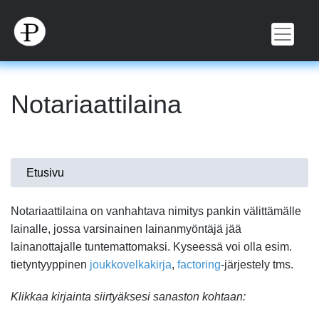
Hyppää
pääsisältöön
Notariaattilaina
Olet
Etusivu
täällä
Notariaattilaina on vanhahtava nimitys pankin välittämälle
lainalle, jossa varsinainen lainanmyöntäjä jää
lainanottajalle tuntemattomaksi. Kyseessä voi olla esim.
tietyntyyppinen
joukkovelkakirja
,
factoring
-järjestely tms.
Klikkaa kirjainta siirtyäksesi sanaston kohtaan: