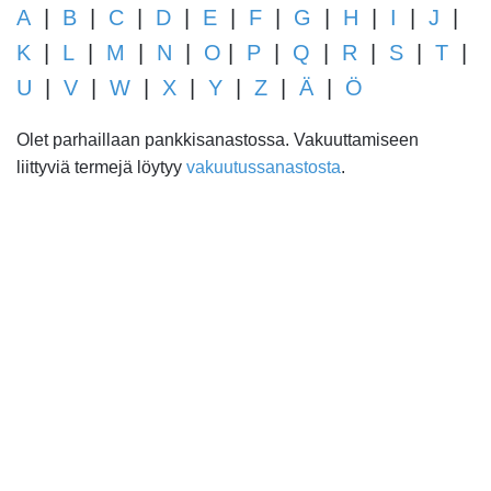
A
|
B
|
C
|
D
|
E
|
F
|
G
|
H
|
I
|
J
|
K
|
L
|
M
|
N
|
O
|
P
|
Q
|
R
|
S
|
T
|
U
|
V
|
W
|
X
|
Y
|
Z
|
Ä
|
Ö
Olet parhaillaan pankkisanastossa. Vakuuttamiseen
liittyviä termejä löytyy
vakuutussanastosta
.