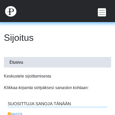
Hyppää
pääsisältöön
Sijoitus
Olet
Etusivu
täällä
Keskustele sijoittamisesta
Klikkaa kirjainta siirtyäksesi sanaston kohtaan:
SUOSITTUJA SANOJA TÄNÄÄN
WAIVER