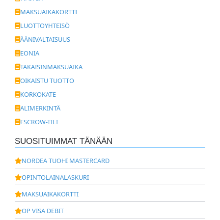
MAKSUAIKAKORTTI
LUOTTOYHTEISÖ
ÄÄNIVALTAISUUS
EONIA
TAKAISINMAKSUAIKA
OIKAISTU TUOTTO
KORKOKATE
ALIMERKINTÄ
ESCROW-TILI
SUOSITUIMMAT TÄNÄÄN
NORDEA TUOHI MASTERCARD
OPINTOLAINALASKURI
MAKSUAIKAKORTTI
OP VISA DEBIT